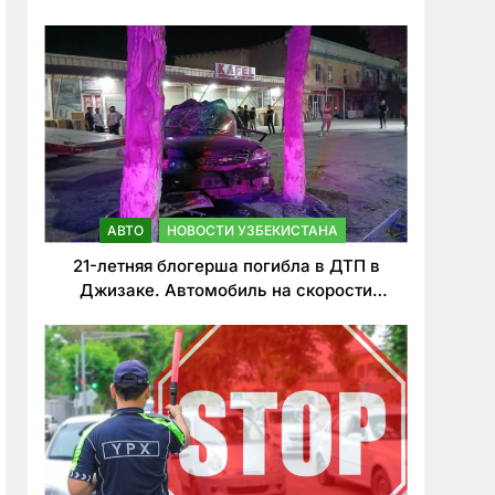
о резком ужесточении наказаний для
нарушителей ПДД
АВТО
НОВОСТИ УЗБЕКИСТАНА
21-летняя блогерша погибла в ДТП в
Джизаке. Автомобиль на скорости
врезался в дерево