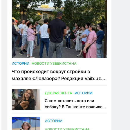
ИСТОРИИ
НОВОСТИ УЗБЕКИСТАНА
Что происходит вокруг стройки в
махалле «Лолазор»? Редакция Vaib.uz
встретилась со всеми сторонами
конфликта
ДОБРАЯ ЛЕНТА
ИСТОРИИ
С кем оставить кота или
собаку? В Ташкенте появился
первый сервис зоонянь
ИСТОРИИ
НОВОСТИ УЗБЕКИСТАНА