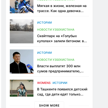
Мягкая в жизни, железная на
трассе. Как одна девочка
переписывает автоспорт в
Узбекистане
ИСТОРИИ
НОВОСТИ УЗБЕКИСТАНА
Скейтпарк на «Голубых
куполах» залили бетоном: в
центре Ташкента исчезло ещё
одно общественное
ИСТОРИИ
пространство
НОВОСТИ УЗБЕКИСТАНА
Власти выплатят 300 млн
сумов предпринимателю,
который провёл пять лет в
тюрьме по незаконному
WOMENS
ИСТОРИИ
приговору
В Ташкенте появился детский
сад, где дети едят только
полезную еду. Его открыла
мама, которая устала просить
SHOW MORE