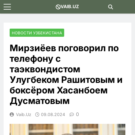
Skip
VAIB.UZ
to
content
НОВОСТИ УЗБЕКИСТАНА
Мирзиёев поговорил по
телефону с
таэквондистом
Улугбеком Рашитовым и
боксёром Хасанбоем
Дусматовым
0
Vaib.uz
09.08.2024