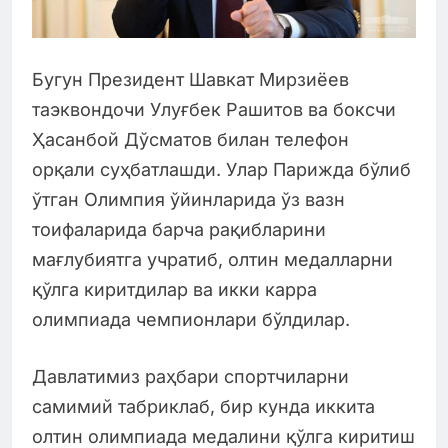
Бугун Президент Шавкат Мирзиёев
таэквондочи Улуғбек Рашитов ва боксчи
Ҳасанбой Дўсматов билан телефон
орқали суҳбатлашди. Улар Парижда бўлиб
ўтган Олимпия ўйинларида ўз вазн
тоифаларида барча рақибларини
мағлубиятга учратиб, олтин медалларни
қўлга киритдилар ва икки карра
олимпиада чемпионлари бўлдилар.
Давлатимиз раҳбари спортчиларни
самимий табриклаб, бир кунда иккита
олтин олимпиада медалини қўлга киритиш