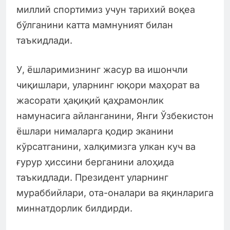
миллий спортимиз учун тарихий воқеа
бўлганини катта мамнуният билан
таъкидлади.
У, ёшларимизнинг жасур ва ишончли
чиқишлари, уларнинг юқори маҳорат ва
жасорати ҳақиқий қаҳрамонлик
намунасига айланганини, Янги Ўзбекистон
ёшлари нималарга қодир эканини
кўрсатганини, халқимизга улкан куч ва
ғурур ҳиссини берганини алоҳида
таъкидлади. Президент уларнинг
мураббийлари, ота-оналари ва яқинларига
миннатдорлик билдирди.