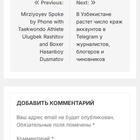
Навигация
Previous:
Next:
по
Mirziyoyev Spoke
В Узбекистане
by Phone with
растет число краж
записям
Taekwondo Athlete
аккаунтов в
Ulugbek Rashitov
Telegram у
and Boxer
журналистов,
Hasanboy
блогеров и
Dusmatov
чиновников
ДОБАВИТЬ КОММЕНТАРИЙ
Ваш адрес email не будет опубликован.
Обязательные поля помечены
*
Комментарий
*