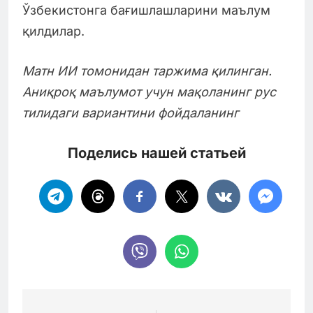
Ўзбекистонга бағишлашларини маълум
қилдилар.
Матн ИИ томонидан таржима қилинган.
Аниқроқ маълумот учун мақоланинг рус
тилидаги вариантини фойдаланинг
Поделись нашей статьей