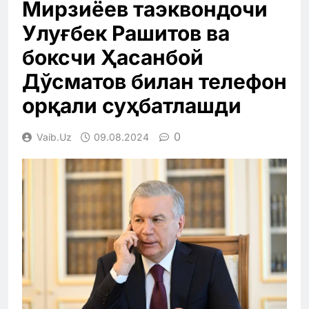
Мирзиёев таэквондочи
Улуғбек Рашитов ва
боксчи Ҳасанбой
Дўсматов билан телефон
орқали суҳбатлашди
0
Vaib.uz
09.08.2024