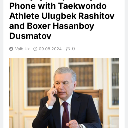
Phone with Taekwondo
Athlete Ulugbek Rashitov
and Boxer Hasanboy
Dusmatov
0
Vaib.uz
09.08.2024