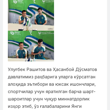
Улуғбек Рашитов ва Ҳасанбой Дўсматов
давлатимиз раҳбарига уларга кўрсатган
алоҳида эътибори ва юксак ишончлари,
спортчилар учун яратилган барча шарт-
шароитлар учун чуқур миннатдорлик
изҳор этиб, ўз ғалабаларини Янги