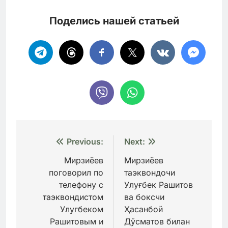
Поделись нашей статьей
Навигация
Previous:
Next:
по
Мирзиёев
Мирзиёев
поговорил по
таэквондочи
записям
телефону с
Улуғбек Рашитов
таэквондистом
ва боксчи
Улугбеком
Ҳасанбой
Рашитовым и
Дўсматов билан