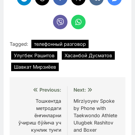
Tagged:
телефонный разговор
Улугбек Рашитов
Хасанбой Дусматов
Шавкат Мирзиёев
Навигация
Previous:
Next:
по
Тошкентда
Mirziyoyev Spoke
метродаги
by Phone with
записям
ёнғинларни
Taekwondo Athlete
ўчириш бўйича уч
Ulugbek Rashitov
кунлик тунги
and Boxer