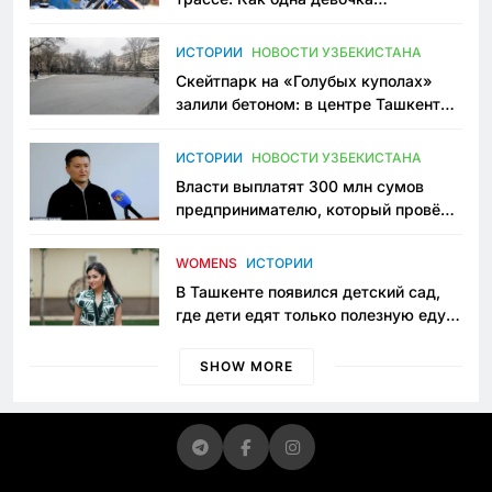
переписывает автоспорт в
Узбекистане
ИСТОРИИ
НОВОСТИ УЗБЕКИСТАНА
Скейтпарк на «Голубых куполах»
залили бетоном: в центре Ташкента
исчезло ещё одно общественное
пространство
ИСТОРИИ
НОВОСТИ УЗБЕКИСТАНА
Власти выплатят 300 млн сумов
предпринимателю, который провёл
пять лет в тюрьме по незаконному
приговору
WOMENS
ИСТОРИИ
В Ташкенте появился детский сад,
где дети едят только полезную еду.
Его открыла мама, которая устала
просить «кашу без сахара»
SHOW MORE