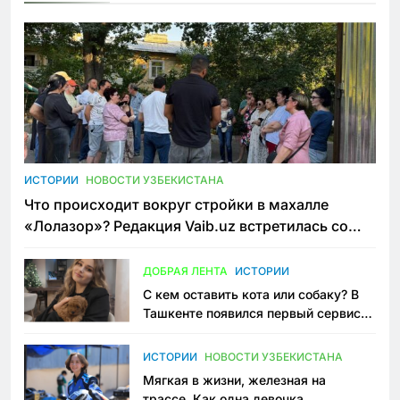
ИСТОРИИ
НОВОСТИ УЗБЕКИСТАНА
Что происходит вокруг стройки в махалле
«Лолазор»? Редакция Vaib.uz встретилась со
всеми сторонами конфликта
ДОБРАЯ ЛЕНТА
ИСТОРИИ
С кем оставить кота или собаку? В
Ташкенте появился первый сервис
зоонянь
ИСТОРИИ
НОВОСТИ УЗБЕКИСТАНА
Мягкая в жизни, железная на
трассе. Как одна девочка