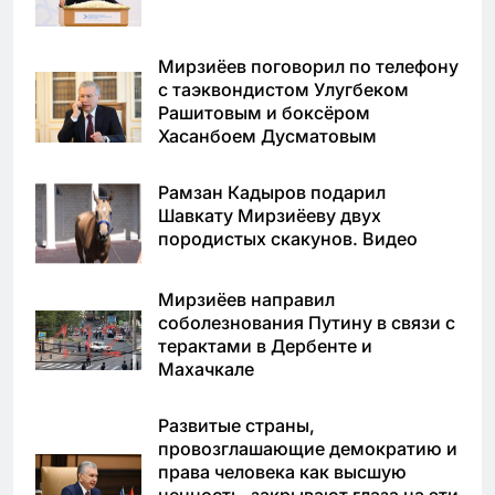
Мирзиёев поговорил по телефону
с таэквондистом Улугбеком
Рашитовым и боксёром
Хасанбоем Дусматовым
Рамзан Кадыров подарил
Шавкату Мирзиёеву двух
породистых скакунов. Видео
Мирзиёев направил
соболезнования Путину в связи с
терактами в Дербенте и
Махачкале
Развитые страны,
провозглашающие демократию и
права человека как высшую
ценность, закрывают глаза на эти