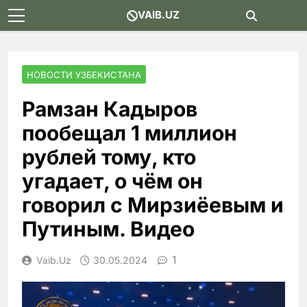
Skip
VAIB.UZ
to
content
НОВОСТИ УЗБЕКИСТАНА
Рамзан Кадыров
пообещал 1 миллион
рублей тому, кто
угадает, о чём он
говорил с Мирзиёевым и
Путиным. Видео
1
Vaib.uz
30.05.2024