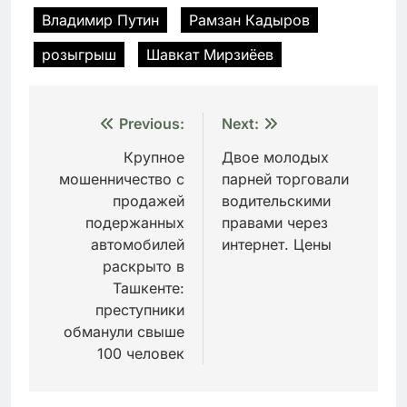
Владимир Путин
Рамзан Кадыров
розыгрыш
Шавкат Мирзиёев
Навигация
Previous:
Next:
по
Крупное
Двое молодых
мошенничество с
парней торговали
записям
продажей
водительскими
подержанных
правами через
автомобилей
интернет. Цены
раскрыто в
Ташкенте:
преступники
обманули свыше
100 человек