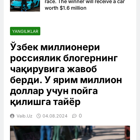
race. The winner will receive a car
worth $1.6 million
YANGILIKLAR
Ўзбек миллионери
россиялик блогернинг
чақирувига жавоб
берди. У ярим миллион
доллар учун пойга
қилишга тайёр
0
Vaib.uz
04.08.2024