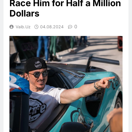
Race Him for Half a Million
Dollars
0
Vaib.uz
04.08.2024