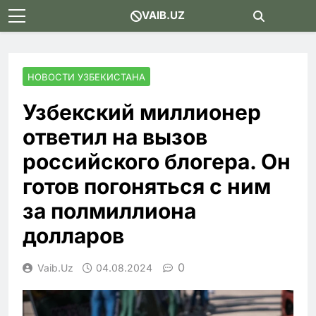
Skip
VAIB.UZ
to
content
НОВОСТИ УЗБЕКИСТАНА
Узбекский миллионер
ответил на вызов
российского блогера. Он
готов погоняться с ним
за полмиллиона
долларов
0
Vaib.uz
04.08.2024