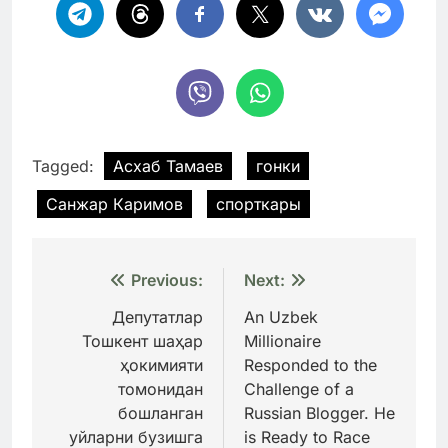
Tagged:
Асхаб Тамаев
гонки
Санжар Каримов
спорткары
Навигация
Previous:
Next:
по
Депутатлар
An Uzbek
Тошкент шаҳар
Millionaire
записям
ҳокимияти
Responded to the
томонидан
Challenge of a
бошланган
Russian Blogger. He
уйларни бузишга
is Ready to Race