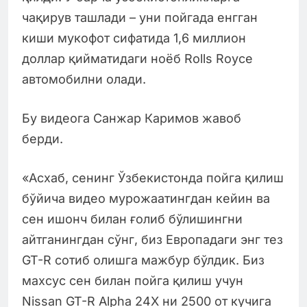
чақирув ташлади – уни пойгада енгган
киши мукофот сифатида 1,6 миллион
доллар қийматидаги ноёб Rolls Royce
автомобилни олади.
Бу видеога Санжар Каримов жавоб
берди.
«Асхаб, сенинг Ўзбекистонда пойга қилиш
бўйича видео мурожаатингдан кейин ва
сен ишонч билан ғолиб бўлишингни
айтганингдан сўнг, биз Европадаги энг тез
GT-R сотиб олишга мажбур бўлдик. Биз
махсус сен билан пойга қилиш учун
Nissan GT-R Alpha 24X ни 2500 от кучига