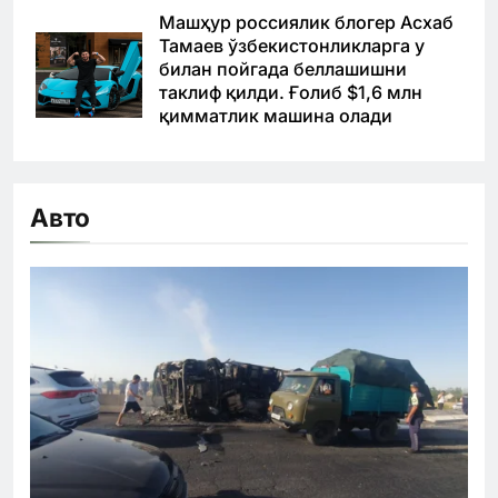
Машҳур россиялик блогер Асхаб
Тамаев ўзбекистонликларга у
билан пойгада беллашишни
таклиф қилди. Ғолиб $1,6 млн
қимматлик машина олади
Авто