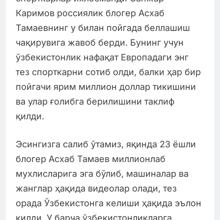
Каримов россиялик блогер Асхаб
Тамаевнинг у билан пойгада беллашиш
чақирувига жавоб берди. Бунинг учун
ўзбекистонлик нафақат Европадаги энг
тез спорткарни сотиб олди, балки ҳар бир
пойгачи ярим миллион доллар тикишини
ва улар ғолибга берилишини таклиф
қилди.
Эсингизга салиб ўтамиз, яқинда 23 ёшли
блогер Асхаб Тамаев миллионлаб
мухлисларига эга бўлиб, машиналар ва
жанглар ҳақида видеолар олади, тез
орада Ўзбекистонга келиши ҳақида эълон
қилди. У барча ўзбекистонликларга