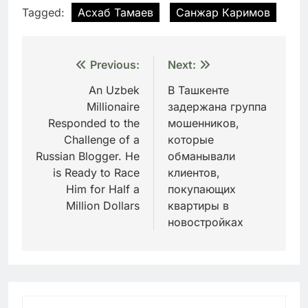
Tagged:
Асхаб Тамаев
Санжар Каримов
Навигация
Previous:
Next:
по
An Uzbek
В Ташкенте
Millionaire
задержана группа
записям
Responded to the
мошенников,
Challenge of a
которые
Russian Blogger. He
обманывали
is Ready to Race
клиентов,
Him for Half a
покупающих
Million Dollars
квартиры в
новостройках