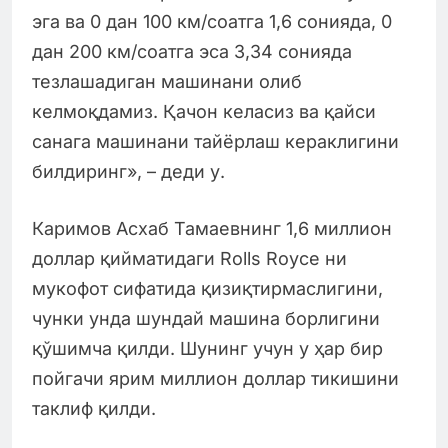
эга ва 0 дан 100 км/соатга 1,6 сонияда, 0
дан 200 км/соатга эса 3,34 сонияда
тезлашадиган машинани олиб
келмоқдамиз. Қачон келасиз ва қайси
санага машинани тайёрлаш кераклигини
билдиринг», – деди у.
Каримов Асхаб Тамаевнинг 1,6 миллион
доллар қийматидаги Rolls Royce ни
мукофот сифатида қизиқтирмаслигини,
чунки унда шундай машина борлигини
қўшимча қилди. Шунинг учун у ҳар бир
пойгачи ярим миллион доллар тикишини
таклиф қилди.