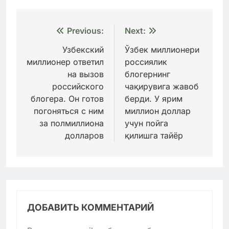
Навигация
Previous:
Next:
по
Узбекский
Ўзбек миллионери
миллионер ответил
россиялик
записям
на вызов
блогернинг
российского
чақирувига жавоб
блогера. Он готов
берди. У ярим
погоняться с ним
миллион доллар
за полмиллиона
учун пойга
долларов
қилишга тайёр
ДОБАВИТЬ КОММЕНТАРИЙ