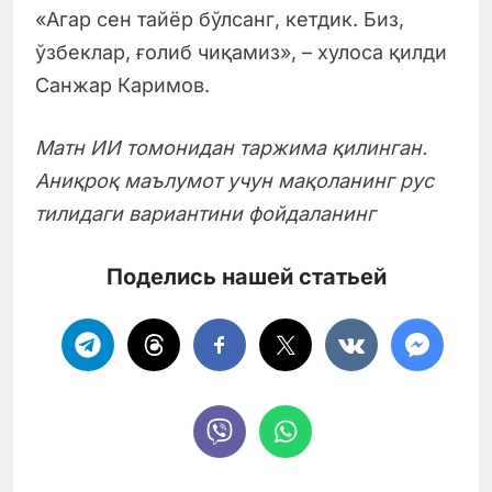
«Агар сен тайёр бўлсанг, кетдик. Биз,
ўзбеклар, ғолиб чиқамиз», – хулоса қилди
Санжар Каримов.
Матн ИИ томонидан таржима қилинган.
Аниқроқ маълумот учун мақоланинг рус
тилидаги вариантини фойдаланинг
Поделись нашей статьей