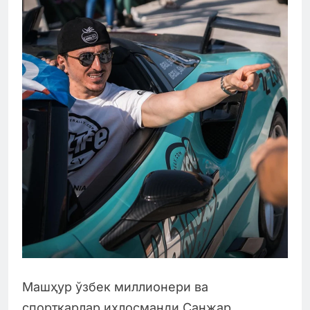
Машҳур ўзбек миллионери ва
спорткарлар ихлосманди Санжар