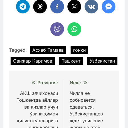
Tagged:
Асхаб Тамаев
гонки
Санжар Каримов
Ташкент
Узбекистан
Навигация
Previous:
Next:
по
АҚШ элчихонаси
Чилля не
Тошкентда аёллар
собирается
записям
ва қизлар учун
сдаваться.
ўзини ҳимоя
Узбекистанцев
қилиш курсларига
ждет усиление
янги қабулни
жары на этой