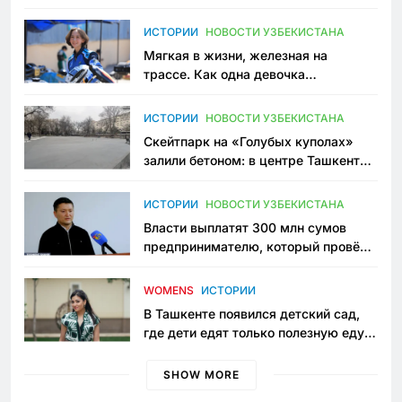
зоонянь
ИСТОРИИ
НОВОСТИ УЗБЕКИСТАНА
Мягкая в жизни, железная на
трассе. Как одна девочка
переписывает автоспорт в
Узбекистане
ИСТОРИИ
НОВОСТИ УЗБЕКИСТАНА
Скейтпарк на «Голубых куполах»
залили бетоном: в центре Ташкента
исчезло ещё одно общественное
пространство
ИСТОРИИ
НОВОСТИ УЗБЕКИСТАНА
Власти выплатят 300 млн сумов
предпринимателю, который провёл
пять лет в тюрьме по незаконному
приговору
WOMENS
ИСТОРИИ
В Ташкенте появился детский сад,
где дети едят только полезную еду.
Его открыла мама, которая устала
просить «кашу без сахара»
SHOW MORE