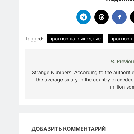
Tagged:
прогноз на выходные
прогноз 
Навигация
Previou
по
Strange Numbers. According to the authoritie
the average salary in the country exceeded
записям
million so
ДОБАВИТЬ КОММЕНТАРИЙ