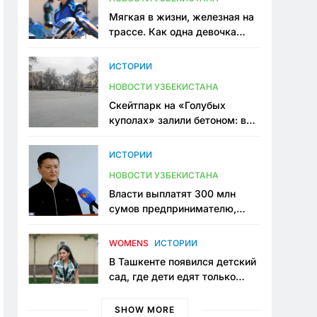
Мягкая в жизни, железная на
трассе. Как одна девочка
переписывает автоспорт в
Узбекистане
ИСТОРИИ
НОВОСТИ УЗБЕКИСТАНА
Скейтпарк на «Голубых
куполах» залили бетоном: в
центре Ташкента исчезло ещё
одно общественное
ИСТОРИИ
пространство
НОВОСТИ УЗБЕКИСТАНА
Власти выплатят 300 млн
сумов предпринимателю,
который провёл пять лет в
тюрьме по незаконному
WOMENS
ИСТОРИИ
приговору
В Ташкенте появился детский
сад, где дети едят только
полезную еду. Его открыла
мама, которая устала просить
SHOW MORE