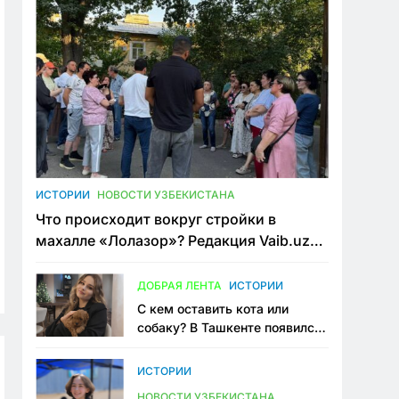
ИСТОРИИ
НОВОСТИ УЗБЕКИСТАНА
Что происходит вокруг стройки в
махалле «Лолазор»? Редакция Vaib.uz
встретилась со всеми сторонами
конфликта
ДОБРАЯ ЛЕНТА
ИСТОРИИ
С кем оставить кота или
собаку? В Ташкенте появился
первый сервис зоонянь
ИСТОРИИ
НОВОСТИ УЗБЕКИСТАНА