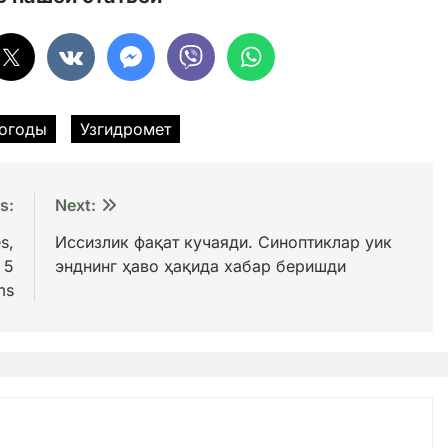
погоды
Узгидромет
s:
Next:
s,
Иссизлик фақат кучаяди. Синоптиклар уик
 5
энднинг ҳаво ҳақида хабар беришди
ms