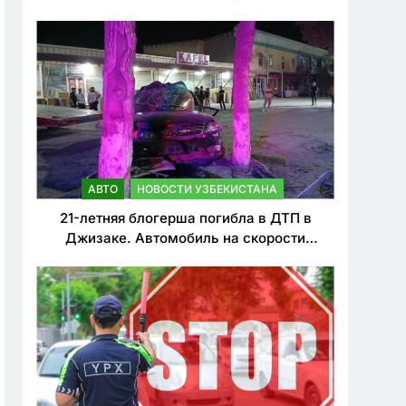
о резком ужесточении наказаний для
нарушителей ПДД
АВТО
НОВОСТИ УЗБЕКИСТАНА
21-летняя блогерша погибла в ДТП в
Джизаке. Автомобиль на скорости
врезался в дерево