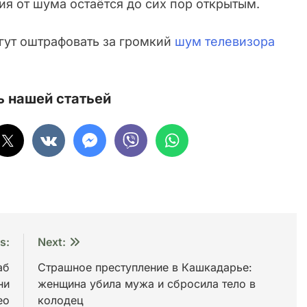
я от шума остаётся до сих пор открытым.
гут оштрафовать за громкий
шум телевизора
 нашей статьей
s:
Next:
аб
Страшное преступление в Кашкадарье:
ни
женщина убила мужа и сбросила тело в
ео
колодец