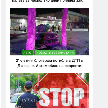
палата за несколько дней приняла закон
о резком ужесточении наказаний для
нарушителей ПДД
АВТО
НОВОСТИ УЗБЕКИСТАНА
21-летняя блогерша погибла в ДТП в
Джизаке. Автомобиль на скорости
врезался в дерево