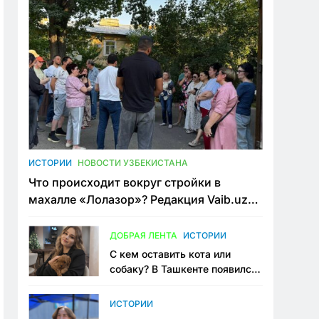
ИСТОРИИ
НОВОСТИ УЗБЕКИСТАНА
Что происходит вокруг стройки в
махалле «Лолазор»? Редакция Vaib.uz
встретилась со всеми сторонами
конфликта
ДОБРАЯ ЛЕНТА
ИСТОРИИ
С кем оставить кота или
собаку? В Ташкенте появился
первый сервис зоонянь
ИСТОРИИ