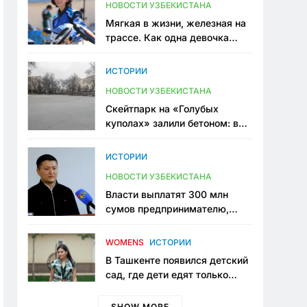
НОВОСТИ УЗБЕКИСТАНА
Мягкая в жизни, железная на
трассе. Как одна девочка
переписывает автоспорт в
Узбекистане
ИСТОРИИ
НОВОСТИ УЗБЕКИСТАНА
Скейтпарк на «Голубых
куполах» залили бетоном: в
центре Ташкента исчезло ещё
одно общественное
ИСТОРИИ
пространство
НОВОСТИ УЗБЕКИСТАНА
Власти выплатят 300 млн
сумов предпринимателю,
который провёл пять лет в
тюрьме по незаконному
WOMENS
ИСТОРИИ
приговору
В Ташкенте появился детский
сад, где дети едят только
полезную еду. Его открыла
мама, которая устала просить
SHOW MORE