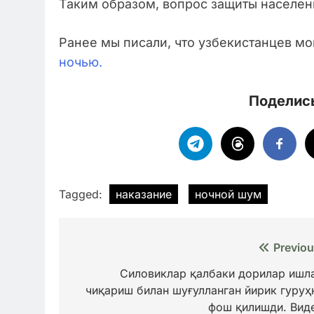
Таким образом, вопрос защиты населени
Ранее мы писали, что узбекистанцев мо
ночью.
Поделись
Tagged:
наказание
ночной шум
Навигация
Previou
по
Силовиклар қалбаки дорилар ишл
чиқариш билан шуғулланган йирик гуруҳ
записям
фош қилишди. Вид