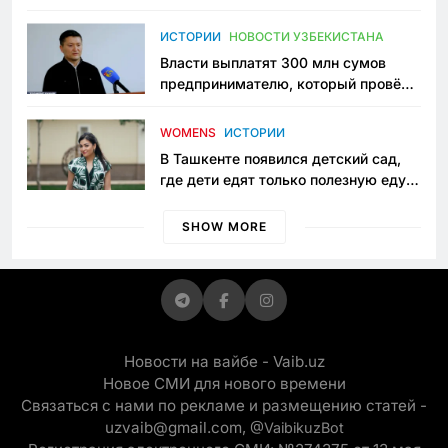
исчезло ещё одно общественное
пространство
ИСТОРИИ
НОВОСТИ УЗБЕКИСТАНА
Власти выплатят 300 млн сумов
предпринимателю, который провёл
пять лет в тюрьме по незаконному
приговору
WOMENS
ИСТОРИИ
В Ташкенте появился детский сад,
где дети едят только полезную еду.
Его открыла мама, которая устала
просить «кашу без сахара»
SHOW MORE
Новости на вайбе - Vaib.uz
Новое СМИ для нового времени
Связаться с нами по рекламе и размещению статей -
uzvaib@gmail.com,
@VaibikuzBot