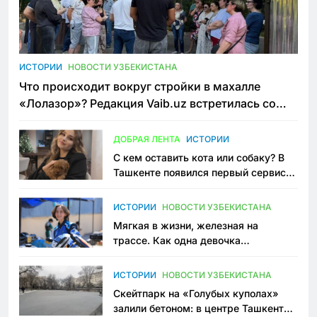
ИСТОРИИ
НОВОСТИ УЗБЕКИСТАНА
Что происходит вокруг стройки в махалле
«Лолазор»? Редакция Vaib.uz встретилась со
всеми сторонами конфликта
ДОБРАЯ ЛЕНТА
ИСТОРИИ
С кем оставить кота или собаку? В
Ташкенте появился первый сервис
зоонянь
ИСТОРИИ
НОВОСТИ УЗБЕКИСТАНА
Мягкая в жизни, железная на
трассе. Как одна девочка
переписывает автоспорт в
Узбекистане
ИСТОРИИ
НОВОСТИ УЗБЕКИСТАНА
Скейтпарк на «Голубых куполах»
залили бетоном: в центре Ташкента