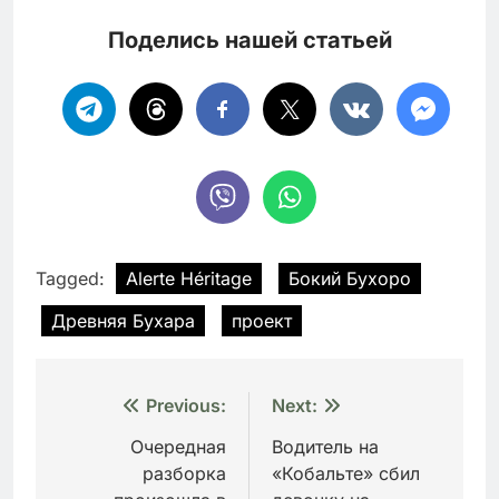
Поделись нашей статьей
Tagged:
Alerte Héritage
Бокий Бухоро
Древняя Бухара
проект
Навигация
Previous:
Next:
по
Очередная
Водитель на
разборка
«Кобальте» сбил
записям