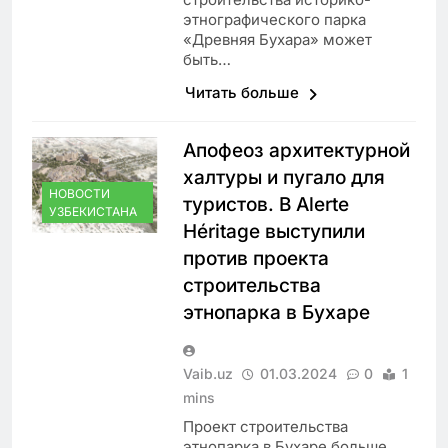
этнографического парка
«Древняя Бухара» может
быть…
Читать больше
Апофеоз архитектурной
халтуры и пугало для
НОВОСТИ
туристов. В Alerte
УЗБЕКИСТАНА
Héritage выступили
против проекта
строительства
этнопарка в Бухаре
Vaib.uz
01.03.2024
0
1
mins
Проект строительства
этнопарка в Бухаре больше