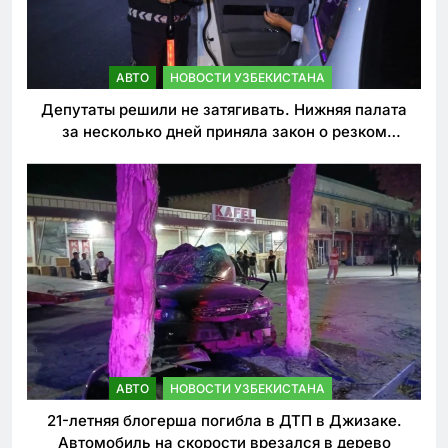
АВТО
НОВОСТИ УЗБЕКИСТАНА
Депутаты решили не затягивать. Нижняя палата
за несколько дней приняла закон о резком
ужесточении наказаний для нарушителей ПДД
АВТО
НОВОСТИ УЗБЕКИСТАНА
21-летняя блогерша погибла в ДТП в Джизаке.
Автомобиль на скорости врезался в дерево