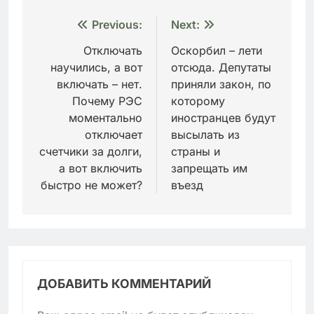
Навигация
Previous:
Next:
по
Отключать
Оскорбил – лети
научились, а вот
отсюда. Депутаты
записям
включать – нет.
приняли закон, по
Почему РЭС
которому
моментально
иностранцев будут
отключает
высылать из
счетчики за долги,
страны и
а вот включить
запрещать им
быстро не может?
въезд
ДОБАВИТЬ КОММЕНТАРИЙ