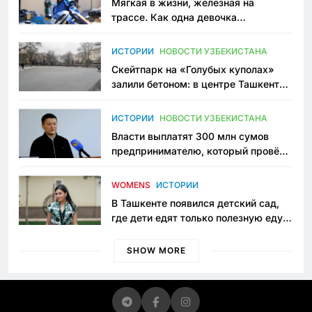
Мягкая в жизни, железная на
трассе. Как одна девочка
переписывает автоспорт в
Узбекистане
ИСТОРИИ
НОВОСТИ УЗБЕКИСТАНА
Скейтпарк на «Голубых куполах»
залили бетоном: в центре Ташкента
исчезло ещё одно общественное
пространство
ИСТОРИИ
НОВОСТИ УЗБЕКИСТАНА
Власти выплатят 300 млн сумов
предпринимателю, который провёл
пять лет в тюрьме по незаконному
приговору
WOMENS
ИСТОРИИ
В Ташкенте появился детский сад,
где дети едят только полезную еду.
Его открыла мама, которая устала
просить «кашу без сахара»
SHOW MORE