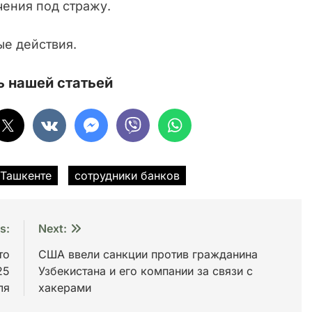
чения под стражу.
ые действия.
 нашей статьей
 Ташкенте
сотрудники банков
s:
Next:
то
США ввели санкции против гражданина
25
Узбекистана и его компании за связи с
ля
хакерами