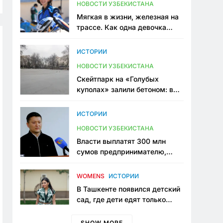
НОВОСТИ УЗБЕКИСТАНА
Мягкая в жизни, железная на
трассе. Как одна девочка
переписывает автоспорт в
Узбекистане
ИСТОРИИ
НОВОСТИ УЗБЕКИСТАНА
Скейтпарк на «Голубых
куполах» залили бетоном: в
центре Ташкента исчезло ещё
одно общественное
ИСТОРИИ
пространство
НОВОСТИ УЗБЕКИСТАНА
Власти выплатят 300 млн
сумов предпринимателю,
который провёл пять лет в
тюрьме по незаконному
WOMENS
ИСТОРИИ
приговору
В Ташкенте появился детский
сад, где дети едят только
полезную еду. Его открыла
мама, которая устала просить
SHOW MORE