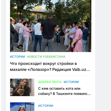
ИСТОРИИ
НОВОСТИ УЗБЕКИСТАНА
Что происходит вокруг стройки в
махалле «Лолазор»? Редакция Vaib.uz
встретилась со всеми сторонами
конфликта
ДОБРАЯ ЛЕНТА
ИСТОРИИ
С кем оставить кота или
собаку? В Ташкенте появился
первый сервис зоонянь
ИСТОРИИ