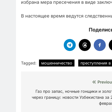
избрана мера пресечения в виде заклю
В настоящее время ведутся следственн
Поделись
Tagged:
мошенничество
преступления в
Навигация
Previou
по
Газ про запас, ночные гонщики и золо
через границу: новости Узбекистана за 
записям
февра