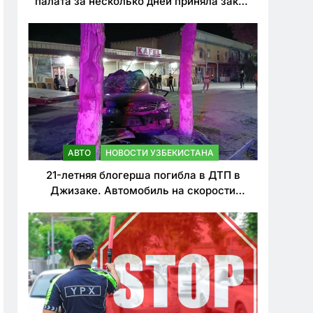
палата за несколько дней приняла закон
о резком ужесточении наказаний для
нарушителей ПДД
АВТО
НОВОСТИ УЗБЕКИСТАНА
21-летняя блогерша погибла в ДТП в
Джизаке. Автомобиль на скорости
врезался в дерево