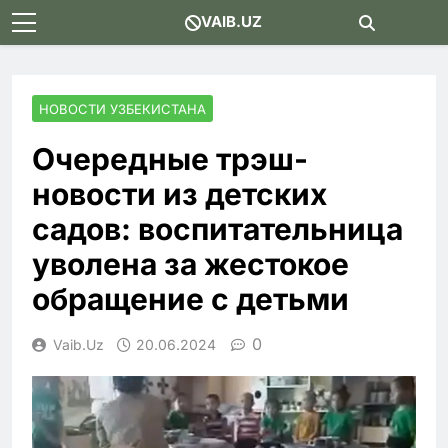
Skip
VAIB.UZ
to
content
НОВОСТИ УЗБЕКИСТАНА
Очередные трэш-
новости из детских
садов: воспитательница
уволена за жестокое
обращение с детьми
0
Vaib.uz
20.06.2024