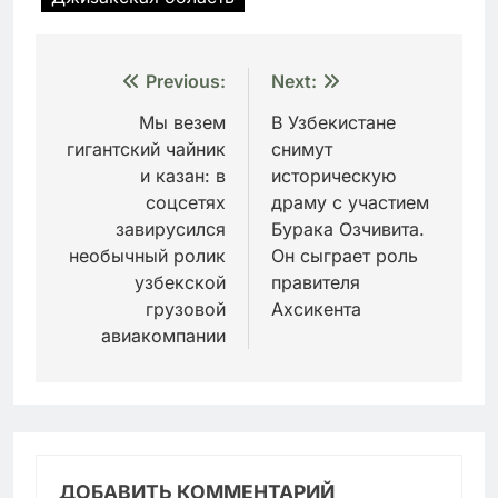
Навигация
Previous:
Next:
по
Мы везем
В Узбекистане
гигантский чайник
снимут
записям
и казан: в
историческую
соцсетях
драму с участием
завирусился
Бурака Озчивита.
необычный ролик
Он сыграет роль
узбекской
правителя
грузовой
Ахсикента
авиакомпании
ДОБАВИТЬ КОММЕНТАРИЙ