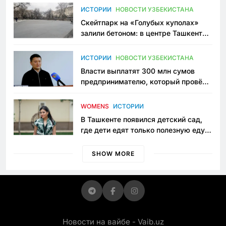
Узбекистане
ИСТОРИИ
НОВОСТИ УЗБЕКИСТАНА
Скейтпарк на «Голубых куполах»
залили бетоном: в центре Ташкента
исчезло ещё одно общественное
пространство
ИСТОРИИ
НОВОСТИ УЗБЕКИСТАНА
Власти выплатят 300 млн сумов
предпринимателю, который провёл
пять лет в тюрьме по незаконному
приговору
WOMENS
ИСТОРИИ
В Ташкенте появился детский сад,
где дети едят только полезную еду.
Его открыла мама, которая устала
просить «кашу без сахара»
SHOW MORE
Новости на вайбе - Vaib.uz