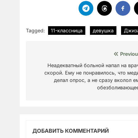
Tagged:
11-классница
девушка
Джиза
Навигация
Previou
по
Неадекватный больной напал на вра
скорой. Ему не понравилось, что мед
записям
делал опрос, а не сразу вколол е
обезболивающ
ДОБАВИТЬ КОММЕНТАРИЙ