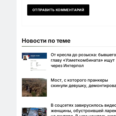
Новости по теме
От кресла до розыска: бывшег
главу «Узметкомбината» ищут
через Интерпол
Мост, с которого пранкеры
скинули девушку, демонтиров
В соцсетях завирусилось виде
женщины, обустроившей ларе