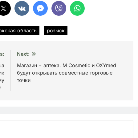
кская область
розыск
s:
Next:
ча
Магазин + аптека. M Cosmetic и OXYmed
ик
будут открывать совместные торговые
му
точки
ее