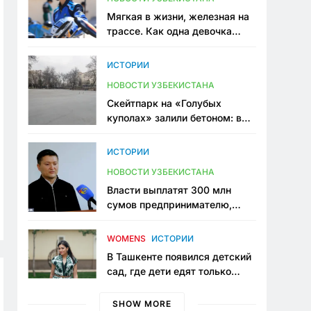
Мягкая в жизни, железная на
трассе. Как одна девочка
переписывает автоспорт в
Узбекистане
ИСТОРИИ
НОВОСТИ УЗБЕКИСТАНА
Скейтпарк на «Голубых
куполах» залили бетоном: в
центре Ташкента исчезло ещё
одно общественное
ИСТОРИИ
пространство
НОВОСТИ УЗБЕКИСТАНА
Власти выплатят 300 млн
сумов предпринимателю,
который провёл пять лет в
тюрьме по незаконному
WOMENS
ИСТОРИИ
приговору
В Ташкенте появился детский
сад, где дети едят только
полезную еду. Его открыла
мама, которая устала просить
SHOW MORE