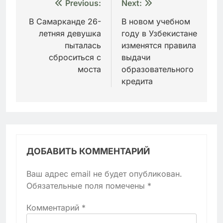
Навигация
Previous:
Next:
по
В Самарканде 26-
В новом учебном
летняя девушка
году в Узбекистане
записям
пыталась
изменятся правила
сброситься с
выдачи
моста
образовательного
кредита
ДОБАВИТЬ КОММЕНТАРИЙ
Ваш адрес email не будет опубликован.
Обязательные поля помечены
*
Комментарий
*