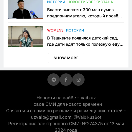
ИСТОРИИ
НОВОСТИ УЗБЕКИСТАНА
Власти выплатят 300 млн сумов
предпринимателю, который провёл
пять лет в тюрьме по незаконному
приговору
WOMENS
ИСТОРИИ
В Ташкенте появился детский сад,
где дети едят только полезную еду.
Его открыла мама, которая устала
просить «кашу без сахара»
SHOW MORE
Новости на вайбе - Vaib.uz
Новое СМИ для нового времени
Связаться с нами по рекламе и размещению статей -
uzvaib@gmail.com,
@VaibikuzBot
Регистрация электронного СМИ: №274375 от 13 мая
2024 года