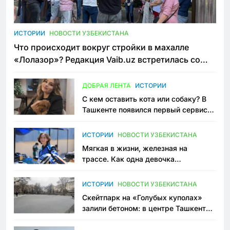
ИСТОРИИ
НОВОСТИ УЗБЕКИСТАНА
Что происходит вокруг стройки в махалле
«Лолазор»? Редакция Vaib.uz встретилась со
всеми сторонами конфликта
ДОБРАЯ ЛЕНТА
ИСТОРИИ
С кем оставить кота или собаку? В
Ташкенте появился первый сервис
зоонянь
ИСТОРИИ
НОВОСТИ УЗБЕКИСТАНА
Мягкая в жизни, железная на
трассе. Как одна девочка
переписывает автоспорт в
Узбекистане
ИСТОРИИ
НОВОСТИ УЗБЕКИСТАНА
Скейтпарк на «Голубых куполах»
залили бетоном: в центре Ташкента
исчезло ещё одно общественное
пространство