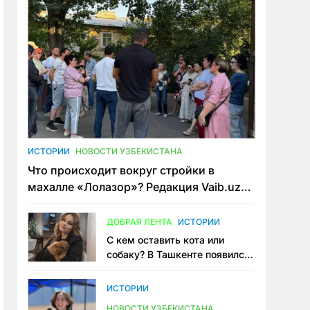
ИСТОРИИ
НОВОСТИ УЗБЕКИСТАНА
Что происходит вокруг стройки в
махалле «Лолазор»? Редакция Vaib.uz
встретилась со всеми сторонами
конфликта
ДОБРАЯ ЛЕНТА
ИСТОРИИ
С кем оставить кота или
собаку? В Ташкенте появился
первый сервис зоонянь
ИСТОРИИ
НОВОСТИ УЗБЕКИСТАНА