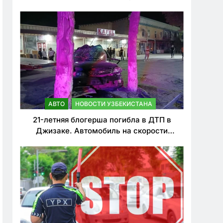
о резком ужесточении наказаний для
нарушителей ПДД
АВТО
НОВОСТИ УЗБЕКИСТАНА
21-летняя блогерша погибла в ДТП в
Джизаке. Автомобиль на скорости
врезался в дерево