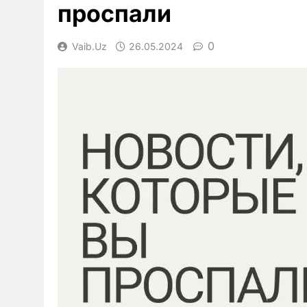
проспали
0
Vaib.uz
26.05.2024