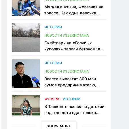
Мягкая в жизни, железная на
трассе. Как одна девочка
переписывает автоспорт в
Узбекистане
ИСТОРИИ
НОВОСТИ УЗБЕКИСТАНА
Скейтпарк на «Голубых
куполах» залили бетоном: в
центре Ташкента исчезло ещё
одно общественное
ИСТОРИИ
пространство
НОВОСТИ УЗБЕКИСТАНА
Власти выплатят 300 млн
сумов предпринимателю,
который провёл пять лет в
тюрьме по незаконному
WOMENS
ИСТОРИИ
приговору
В Ташкенте появился детский
сад, где дети едят только
полезную еду. Его открыла
мама, которая устала просить
SHOW MORE