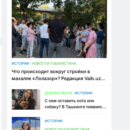
ИСТОРИИ
НОВОСТИ УЗБЕКИСТАНА
Что происходит вокруг стройки в
махалле «Лолазор»? Редакция Vaib.uz
встретилась со всеми сторонами
конфликта
ДОБРАЯ ЛЕНТА
ИСТОРИИ
С кем оставить кота или
собаку? В Ташкенте появился
первый сервис зоонянь
ИСТОРИИ
НОВОСТИ УЗБЕКИСТАНА