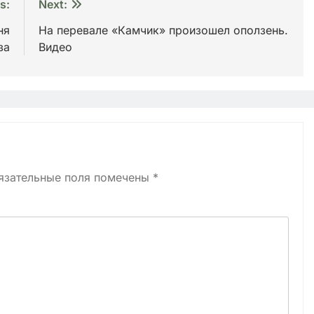
s:
Next:
ня
На перевале «Камчик» произошел оползень.
за
Видео
язательные поля помечены
*