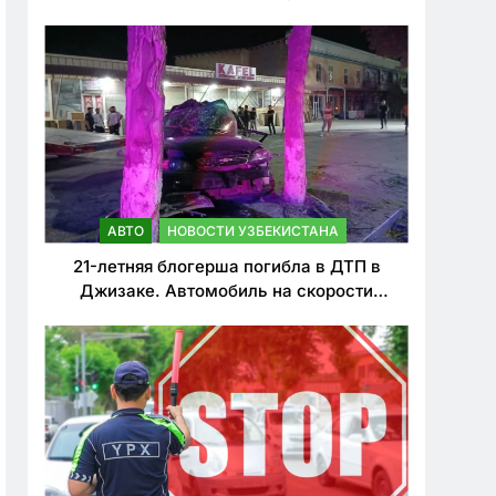
о резком ужесточении наказаний для
нарушителей ПДД
АВТО
НОВОСТИ УЗБЕКИСТАНА
21-летняя блогерша погибла в ДТП в
Джизаке. Автомобиль на скорости
врезался в дерево