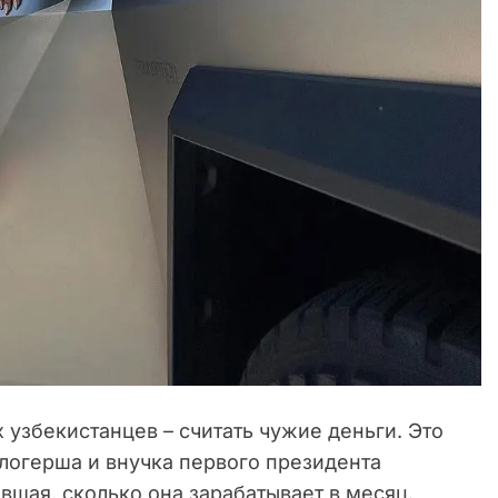
узбекистанцев – считать чужие деньги. Это
логерша и внучка первого президента
вшая, сколько она зарабатывает в месяц.