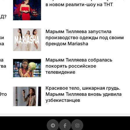
в новом реалити-шоу на ТНТ
ВД?
Марьям Тилляева запустила
ки
производство одежды под своим
на
брендом Mariasha
ва
Марьям Тилляева собралась
тва
покорять российское
телевидение
Красивое тело, шикарная грудь.
Это
Марьям Тилляева вновь удивила
узбекистанцев