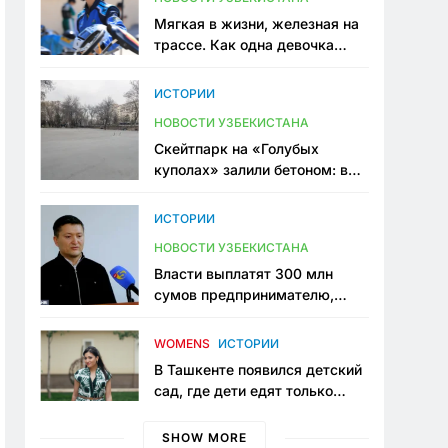
Мягкая в жизни, железная на
трассе. Как одна девочка
переписывает автоспорт в
Узбекистане
ИСТОРИИ
НОВОСТИ УЗБЕКИСТАНА
Скейтпарк на «Голубых
куполах» залили бетоном: в
центре Ташкента исчезло ещё
одно общественное
ИСТОРИИ
пространство
НОВОСТИ УЗБЕКИСТАНА
Власти выплатят 300 млн
сумов предпринимателю,
который провёл пять лет в
тюрьме по незаконному
WOMENS
ИСТОРИИ
приговору
В Ташкенте появился детский
сад, где дети едят только
полезную еду. Его открыла
мама, которая устала просить
SHOW MORE