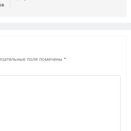
ов
язательные поля помечены
*