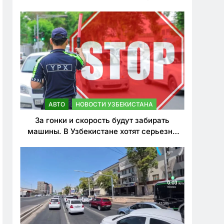
врезался в дерево
АВТО
НОВОСТИ УЗБЕКИСТАНА
За гонки и скорость будут забирать
машины. В Узбекистане хотят серьезно
ужесточить наказания для лихачей