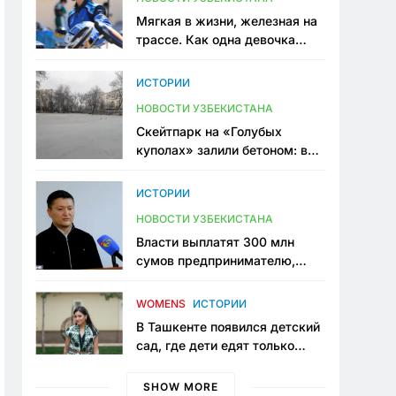
Мягкая в жизни, железная на
трассе. Как одна девочка
переписывает автоспорт в
Узбекистане
ИСТОРИИ
НОВОСТИ УЗБЕКИСТАНА
Скейтпарк на «Голубых
куполах» залили бетоном: в
центре Ташкента исчезло ещё
одно общественное
ИСТОРИИ
пространство
НОВОСТИ УЗБЕКИСТАНА
Власти выплатят 300 млн
сумов предпринимателю,
который провёл пять лет в
тюрьме по незаконному
WOMENS
ИСТОРИИ
приговору
В Ташкенте появился детский
сад, где дети едят только
полезную еду. Его открыла
мама, которая устала просить
SHOW MORE