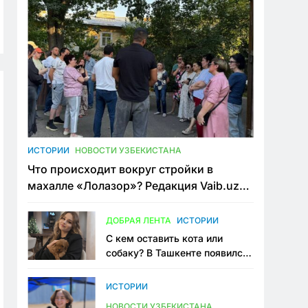
ИСТОРИИ
НОВОСТИ УЗБЕКИСТАНА
Что происходит вокруг стройки в
махалле «Лолазор»? Редакция Vaib.uz
встретилась со всеми сторонами
конфликта
ДОБРАЯ ЛЕНТА
ИСТОРИИ
С кем оставить кота или
собаку? В Ташкенте появился
первый сервис зоонянь
ИСТОРИИ
НОВОСТИ УЗБЕКИСТАНА