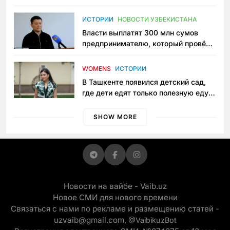
исчезло ещё одно общественное
пространство
ИСТОРИИ
НОВОСТИ УЗБЕКИСТАНА
Власти выплатят 300 млн сумов
предпринимателю, который провёл
пять лет в тюрьме по незаконному
приговору
WOMENS
ИСТОРИИ
В Ташкенте появился детский сад,
где дети едят только полезную еду.
Его открыла мама, которая устала
просить «кашу без сахара»
SHOW MORE
Новости на вайбе - Vaib.uz
Новое СМИ для нового времени
Связаться с нами по рекламе и размещению статей -
uzvaib@gmail.com,
@VaibikuzBot