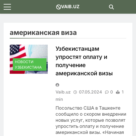
Skip
VAIB.UZ
to
content
американская виза
Узбекистанцам
упростят оплату и
НОВОСТИ
получение
УЗБЕКИСТАНА
американской визы
Vaib.uz
07.05.2024
0
1
min
Посольство США в Ташкенте
сообщило о скором внедрении
новых услуг, которые позволят
упростить оплату и получение
американской визы. «Начиная