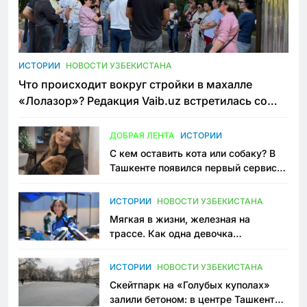
ИСТОРИИ
НОВОСТИ УЗБЕКИСТАНА
Что происходит вокруг стройки в махалле
«Лолазор»? Редакция Vaib.uz встретилась со
всеми сторонами конфликта
ДОБРАЯ ЛЕНТА
ИСТОРИИ
С кем оставить кота или собаку? В
Ташкенте появился первый сервис
зоонянь
ИСТОРИИ
НОВОСТИ УЗБЕКИСТАНА
Мягкая в жизни, железная на
трассе. Как одна девочка
переписывает автоспорт в
Узбекистане
ИСТОРИИ
НОВОСТИ УЗБЕКИСТАНА
Скейтпарк на «Голубых куполах»
залили бетоном: в центре Ташкента