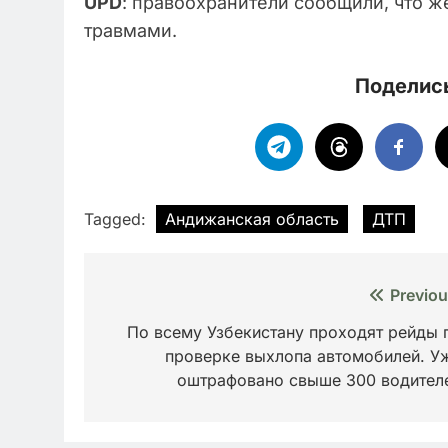
UPD
: правоохранители сообщили, что 
травмами.
Поделись
Tagged:
Андижанская область
ДТП
Навигация
Previou
по
По всему Узбекистану проходят рейды 
проверке выхлопа автомобилей. У
записям
оштрафовано свыше 300 водител