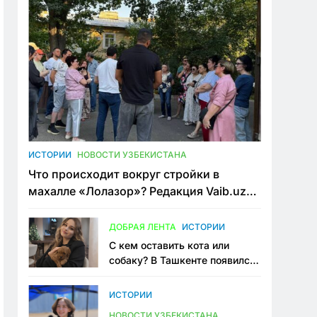
ИСТОРИИ
НОВОСТИ УЗБЕКИСТАНА
Что происходит вокруг стройки в
махалле «Лолазор»? Редакция Vaib.uz
встретилась со всеми сторонами
конфликта
ДОБРАЯ ЛЕНТА
ИСТОРИИ
С кем оставить кота или
собаку? В Ташкенте появился
первый сервис зоонянь
ИСТОРИИ
НОВОСТИ УЗБЕКИСТАНА