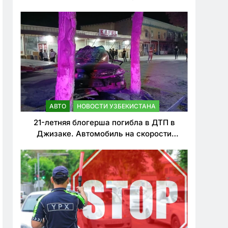
о резком ужесточении наказаний для
нарушителей ПДД
АВТО
НОВОСТИ УЗБЕКИСТАНА
21-летняя блогерша погибла в ДТП в
Джизаке. Автомобиль на скорости
врезался в дерево