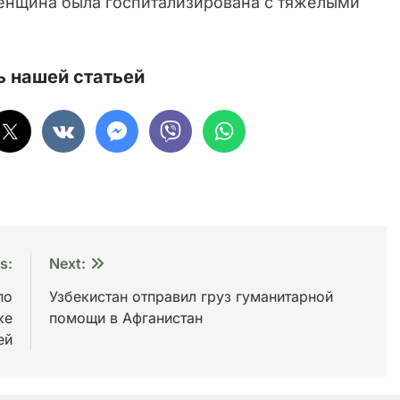
женщина была госпитализирована с тяжелыми
 нашей статьей
s:
Next:
по
Узбекистан отправил груз гуманитарной
же
помощи в Афганистан
ей