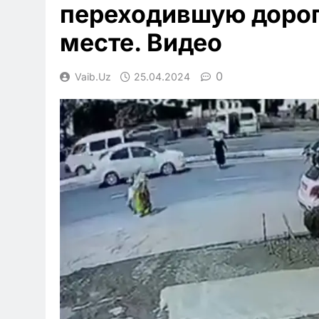
переходившую доро
месте. Видео
0
Vaib.uz
25.04.2024