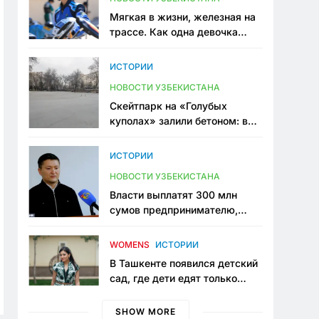
Мягкая в жизни, железная на
трассе. Как одна девочка
переписывает автоспорт в
Узбекистане
ИСТОРИИ
НОВОСТИ УЗБЕКИСТАНА
Скейтпарк на «Голубых
куполах» залили бетоном: в
центре Ташкента исчезло ещё
одно общественное
ИСТОРИИ
пространство
НОВОСТИ УЗБЕКИСТАНА
Власти выплатят 300 млн
сумов предпринимателю,
который провёл пять лет в
тюрьме по незаконному
WOMENS
ИСТОРИИ
приговору
В Ташкенте появился детский
сад, где дети едят только
полезную еду. Его открыла
мама, которая устала просить
SHOW MORE