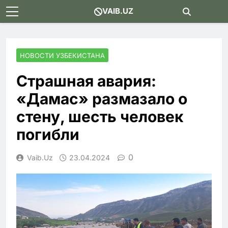
Skip
VAIB.UZ
to
content
НОВОСТИ УЗБЕКИСТАНА
Страшная авария:
«Дамас» размазало о
стену, шесть человек
погибли
0
Vaib.uz
23.04.2024