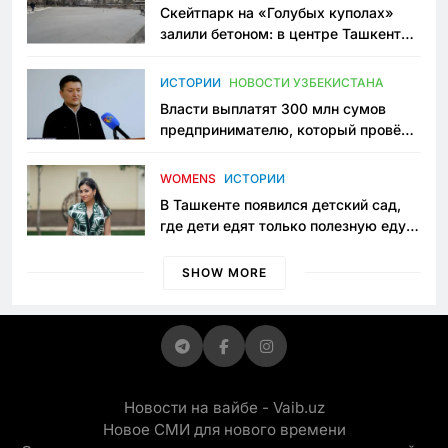
Скейтпарк на «Голубых куполах»
залили бетоном: в центре Ташкента
исчезло ещё одно общественное
пространство
ИСТОРИИ
НОВОСТИ УЗБЕКИСТАНА
Власти выплатят 300 млн сумов
предпринимателю, который провёл
пять лет в тюрьме по незаконному
приговору
WOMENS
ИСТОРИИ
В Ташкенте появился детский сад,
где дети едят только полезную еду.
Его открыла мама, которая устала
просить «кашу без сахара»
SHOW MORE
Новости на вайбе - Vaib.uz
Новое СМИ для нового времени