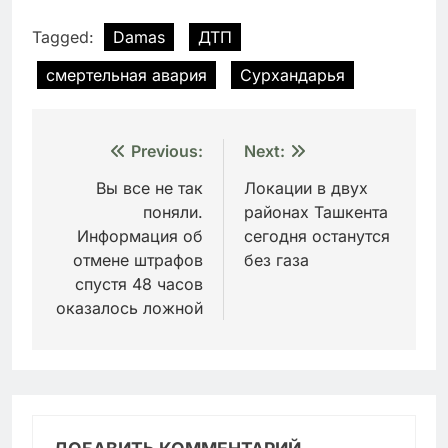
Tagged:
Damas
ДТП
смертельная авария
Сурхандарья
Навигация
Previous:
Next:
по
Вы все не так
Локации в двух
поняли.
районах Ташкента
записям
Информация об
сегодня останутся
отмене штрафов
без газа
спустя 48 часов
оказалось ложной