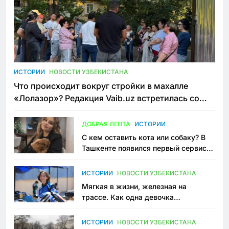
ИСТОРИИ
НОВОСТИ УЗБЕКИСТАНА
Что происходит вокруг стройки в махалле
«Лолазор»? Редакция Vaib.uz встретилась со
всеми сторонами конфликта
ДОБРАЯ ЛЕНТА
ИСТОРИИ
С кем оставить кота или собаку? В
Ташкенте появился первый сервис
зоонянь
ИСТОРИИ
НОВОСТИ УЗБЕКИСТАНА
Мягкая в жизни, железная на
трассе. Как одна девочка
переписывает автоспорт в
Узбекистане
ИСТОРИИ
НОВОСТИ УЗБЕКИСТАНА