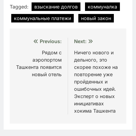
Tagged:
взыскание долгов
коммуналка
коммунальные платежи
новый закон
Навигация
Previous:
Next:
по
Рядом с
Ничего нового и
аэропортом
дельного, это
записям
Ташкента появится
скорее похоже на
новый отель
повторение уже
пройденных и
ошибочных идей.
Эксперт о новых
инициативах
хокима Ташкента