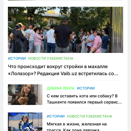
ИСТОРИИ
НОВОСТИ УЗБЕКИСТАНА
Что происходит вокруг стройки в махалле
«Лолазор»? Редакция Vaib.uz встретилась со
всеми сторонами конфликта
ДОБРАЯ ЛЕНТА
ИСТОРИИ
С кем оставить кота или собаку? В
Ташкенте появился первый сервис
зоонянь
ИСТОРИИ
НОВОСТИ УЗБЕКИСТАНА
Мягкая в жизни, железная на
трассе. Как одна девочка