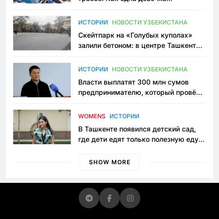
переписывает автоспорт в
Узбекистане
ИСТОРИИ
НОВОСТИ УЗБЕКИСТАНА
Скейтпарк на «Голубых куполах»
залили бетоном: в центре Ташкента
исчезло ещё одно общественное
пространство
ИСТОРИИ
НОВОСТИ УЗБЕКИСТАНА
Власти выплатят 300 млн сумов
предпринимателю, который провёл
пять лет в тюрьме по незаконному
приговору
WOMENS
ИСТОРИИ
В Ташкенте появился детский сад,
где дети едят только полезную еду.
Его открыла мама, которая устала
просить «кашу без сахара»
SHOW MORE