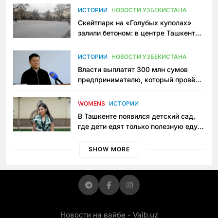
Узбекистане
ИСТОРИИ
НОВОСТИ УЗБЕКИСТАНА
Скейтпарк на «Голубых куполах»
залили бетоном: в центре Ташкента
исчезло ещё одно общественное
пространство
ИСТОРИИ
НОВОСТИ УЗБЕКИСТАНА
Власти выплатят 300 млн сумов
предпринимателю, который провёл
пять лет в тюрьме по незаконному
приговору
WOMENS
ИСТОРИИ
В Ташкенте появился детский сад,
где дети едят только полезную еду.
Его открыла мама, которая устала
просить «кашу без сахара»
SHOW MORE
Новости на вайбе - Vaib.uz