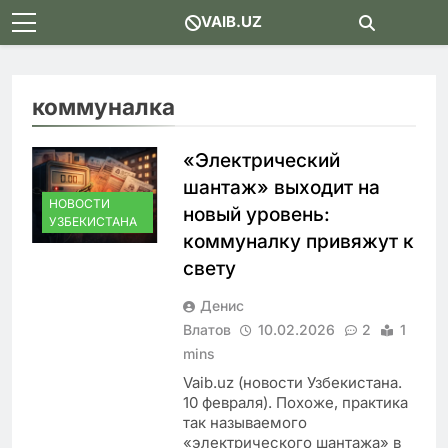
Skip
VAIB.UZ
to
content
коммуналка
«Электрический
шантаж» выходит на
НОВОСТИ
новый уровень:
УЗБЕКИСТАНА
коммуналку привяжут к
свету
Денис
Влатов
10.02.2026
2
1
mins
Vaib.uz (новости Узбекистана.
10 февраля). Похоже, практика
так называемого
«электрического шантажа» в