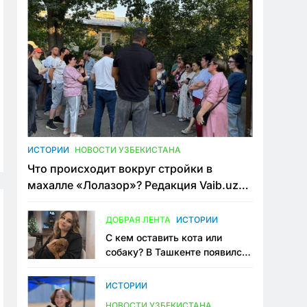
ИСТОРИИ
НОВОСТИ УЗБЕКИСТАНА
Что происходит вокруг стройки в
махалле «Лолазор»? Редакция Vaib.uz
встретилась со всеми сторонами
конфликта
ДОБРАЯ ЛЕНТА
ИСТОРИИ
С кем оставить кота или
собаку? В Ташкенте появился
первый сервис зоонянь
ИСТОРИИ
НОВОСТИ УЗБЕКИСТАНА