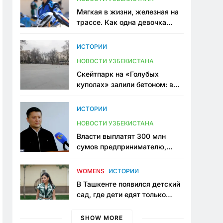
Мягкая в жизни, железная на
трассе. Как одна девочка
переписывает автоспорт в
Узбекистане
ИСТОРИИ
НОВОСТИ УЗБЕКИСТАНА
Скейтпарк на «Голубых
куполах» залили бетоном: в
центре Ташкента исчезло ещё
одно общественное
ИСТОРИИ
пространство
НОВОСТИ УЗБЕКИСТАНА
Власти выплатят 300 млн
сумов предпринимателю,
который провёл пять лет в
тюрьме по незаконному
WOMENS
ИСТОРИИ
приговору
В Ташкенте появился детский
сад, где дети едят только
полезную еду. Его открыла
мама, которая устала просить
SHOW MORE