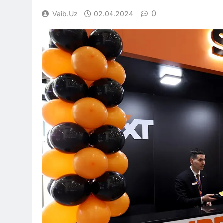
0
Vaib.uz
02.04.2024