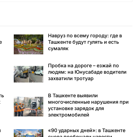
Навруз по всему городу: где в
е
Ташкенте будут гулять и есть
сумаляк
Пробка на дороге – езжай по
людям: на Юнусабаде водители
захватили тротуар
ть
В Ташкенте выявили
х
многочисленные нарушения при
установке зарядок для
электромобилей
и
«90 ударных дней»: в Ташкенте
снова пообещали навести