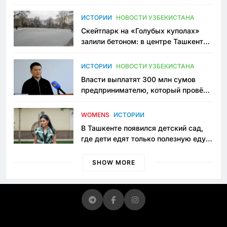
переписывает автоспорт в
Узбекистане
ИСТОРИИ
НОВОСТИ УЗБЕКИСТАНА
Скейтпарк на «Голубых куполах»
залили бетоном: в центре Ташкента
исчезло ещё одно общественное
пространство
ИСТОРИИ
НОВОСТИ УЗБЕКИСТАНА
Власти выплатят 300 млн сумов
предпринимателю, который провёл
пять лет в тюрьме по незаконному
приговору
WOMENS
ИСТОРИИ
В Ташкенте появился детский сад,
где дети едят только полезную еду.
Его открыла мама, которая устала
просить «кашу без сахара»
SHOW MORE