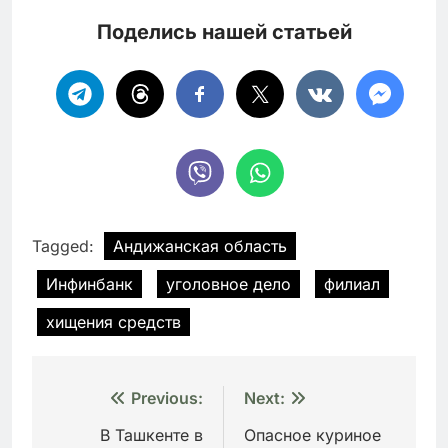
Поделись нашей статьей
Tagged:
Андижанская область
Инфинбанк
уголовное дело
филиал
хищения средств
Навигация
Previous:
Next:
по
В Ташкенте в
Опасное куриное