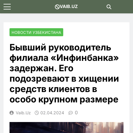
Skip
VAIB.UZ
to
content
НОВОСТИ УЗБЕКИСТАНА
Бывший руководитель
филиала «Инфинбанка»
задержан. Его
подозревают в хищении
средств клиентов в
особо крупном размере
0
Vaib.uz
02.04.2024