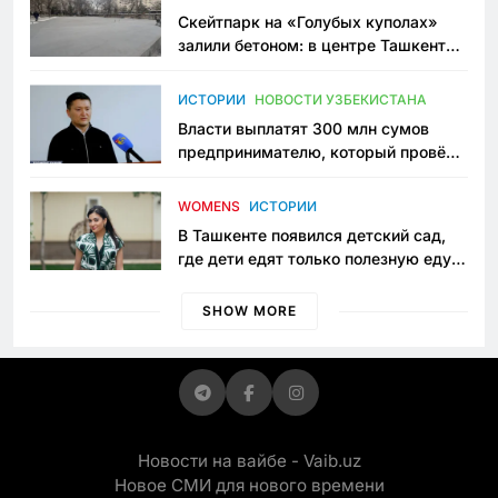
Скейтпарк на «Голубых куполах»
залили бетоном: в центре Ташкента
исчезло ещё одно общественное
пространство
ИСТОРИИ
НОВОСТИ УЗБЕКИСТАНА
Власти выплатят 300 млн сумов
предпринимателю, который провёл
пять лет в тюрьме по незаконному
приговору
WOMENS
ИСТОРИИ
В Ташкенте появился детский сад,
где дети едят только полезную еду.
Его открыла мама, которая устала
просить «кашу без сахара»
SHOW MORE
Новости на вайбе - Vaib.uz
Новое СМИ для нового времени