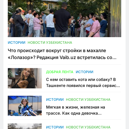
ИСТОРИИ
НОВОСТИ УЗБЕКИСТАНА
Что происходит вокруг стройки в махалле
«Лолазор»? Редакция Vaib.uz встретилась со
всеми сторонами конфликта
ДОБРАЯ ЛЕНТА
ИСТОРИИ
С кем оставить кота или собаку? В
Ташкенте появился первый сервис
зоонянь
ИСТОРИИ
НОВОСТИ УЗБЕКИСТАНА
Мягкая в жизни, железная на
трассе. Как одна девочка
переписывает автоспорт в
Узбекистане
ИСТОРИИ
НОВОСТИ УЗБЕКИСТАНА