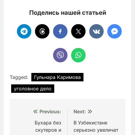
Поделись нашей статьей
Tagged:
Гульнара Каримова
уголовное дело
Навигация
Previous:
Next:
по
Бухара без
В Узбекистане
скутеров и
серьезно увеличат
записям