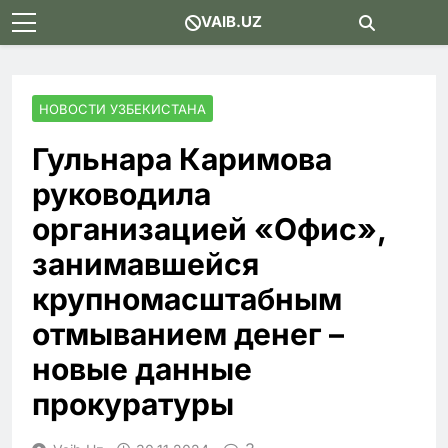
Skip
VAIB.UZ
to
content
НОВОСТИ УЗБЕКИСТАНА
Гульнара Каримова
руководила
организацией «Офис»,
занимавшейся
крупномасштабным
отмыванием денег –
новые данные
прокуратуры