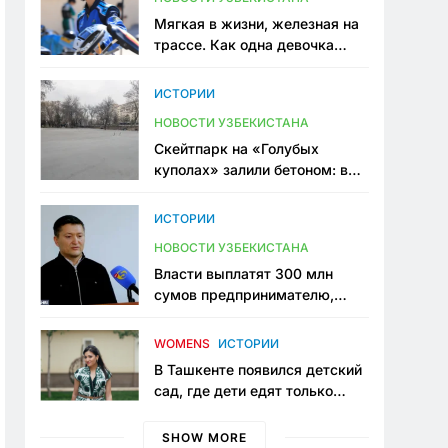
Мягкая в жизни, железная на
трассе. Как одна девочка
переписывает автоспорт в
Узбекистане
ИСТОРИИ
НОВОСТИ УЗБЕКИСТАНА
Скейтпарк на «Голубых
куполах» залили бетоном: в
центре Ташкента исчезло ещё
одно общественное
ИСТОРИИ
пространство
НОВОСТИ УЗБЕКИСТАНА
Власти выплатят 300 млн
сумов предпринимателю,
который провёл пять лет в
тюрьме по незаконному
WOMENS
ИСТОРИИ
приговору
В Ташкенте появился детский
сад, где дети едят только
полезную еду. Его открыла
мама, которая устала просить
SHOW MORE