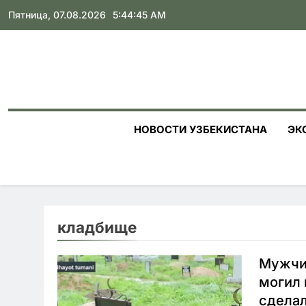
Skip
Пятница, 07.08.2026
5:44:46 AM
to
content
НОВОСТИ УЗБЕКИСТАНА
ЭК
кладбище
Мужчин
могил 
сделал