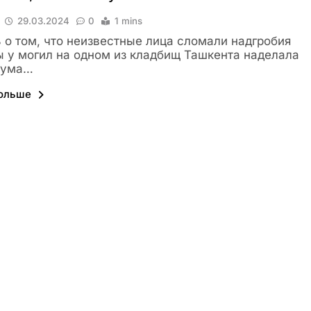
29.03.2024
0
1 mins
 о том, что неизвестные лица сломали надгробия
ы у могил на одном из кладбищ Ташкента наделала
шума…
больше