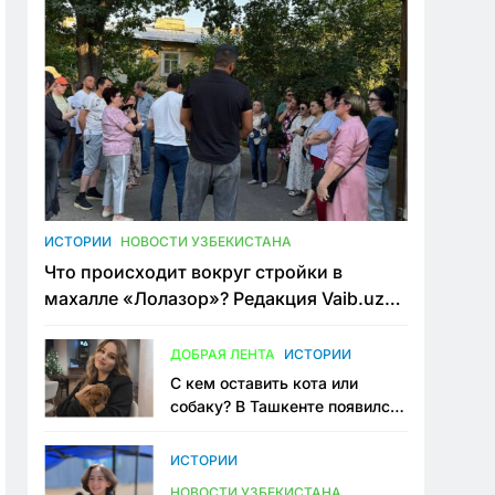
ИСТОРИИ
НОВОСТИ УЗБЕКИСТАНА
Что происходит вокруг стройки в
махалле «Лолазор»? Редакция Vaib.uz
встретилась со всеми сторонами
конфликта
ДОБРАЯ ЛЕНТА
ИСТОРИИ
С кем оставить кота или
собаку? В Ташкенте появился
первый сервис зоонянь
ИСТОРИИ
НОВОСТИ УЗБЕКИСТАНА