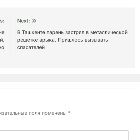
s:
Next:
не
В Ташкенте парень застрял в металлической
й.
решетке арыка. Пришлось вызывать
но
спасателей
ео
язательные поля помечены
*