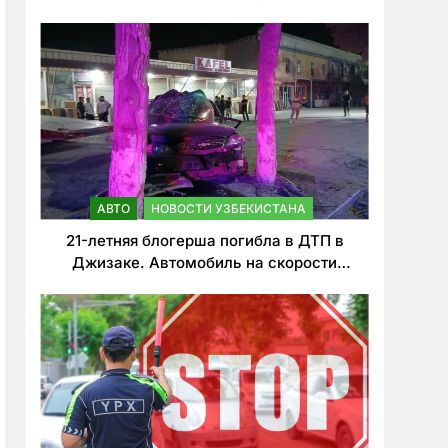
о резком ужесточении наказаний для
нарушителей ПДД
АВТО
НОВОСТИ УЗБЕКИСТАНА
21-летняя блогерша погибла в ДТП в
Джизаке. Автомобиль на скорости
врезался в дерево