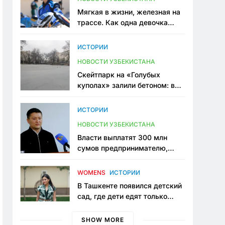
Мягкая в жизни, железная на
трассе. Как одна девочка
переписывает автоспорт в
Узбекистане
ИСТОРИИ
НОВОСТИ УЗБЕКИСТАНА
Скейтпарк на «Голубых
куполах» залили бетоном: в
центре Ташкента исчезло ещё
одно общественное
ИСТОРИИ
пространство
НОВОСТИ УЗБЕКИСТАНА
Власти выплатят 300 млн
сумов предпринимателю,
который провёл пять лет в
тюрьме по незаконному
WOMENS
ИСТОРИИ
приговору
В Ташкенте появился детский
сад, где дети едят только
полезную еду. Его открыла
мама, которая устала просить
SHOW MORE