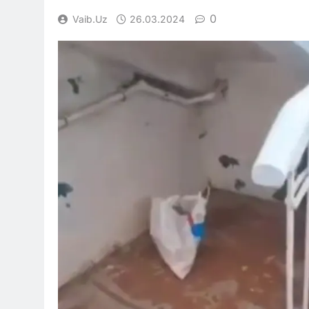
0
Vaib.uz
26.03.2024