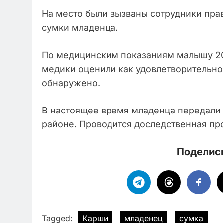
На место были вызваны сотрудники пра
сумки младенца.
По медицинским показаниям малышу 20 
медики оценили как удовлетворительное
обнаружено.
В настоящее время младенца передали 
районе. Проводится доследственная пр
Поделись
Tagged:
Карши
младенец
сумка