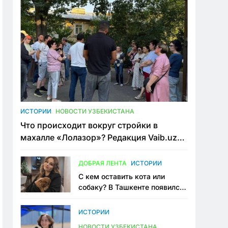
ИСТОРИИ
НОВОСТИ УЗБЕКИСТАНА
Что происходит вокруг стройки в
махалле «Лолазор»? Редакция Vaib.uz
встретилась со всеми сторонами
конфликта
ДОБРАЯ ЛЕНТА
ИСТОРИИ
С кем оставить кота или
собаку? В Ташкенте появился
первый сервис зоонянь
ИСТОРИИ
НОВОСТИ УЗБЕКИСТАНА