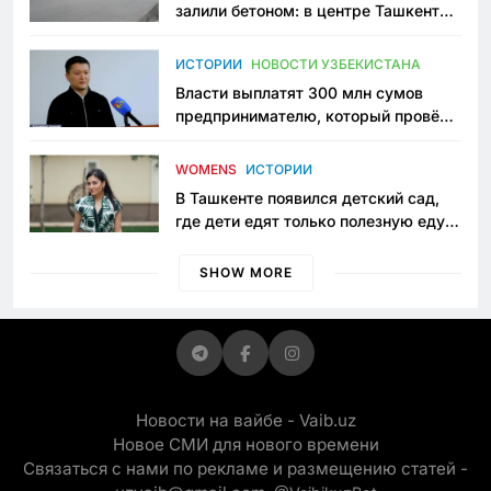
залили бетоном: в центре Ташкента
исчезло ещё одно общественное
пространство
ИСТОРИИ
НОВОСТИ УЗБЕКИСТАНА
Власти выплатят 300 млн сумов
предпринимателю, который провёл
пять лет в тюрьме по незаконному
приговору
WOMENS
ИСТОРИИ
В Ташкенте появился детский сад,
где дети едят только полезную еду.
Его открыла мама, которая устала
просить «кашу без сахара»
SHOW MORE
Новости на вайбе - Vaib.uz
Новое СМИ для нового времени
Связаться с нами по рекламе и размещению статей -