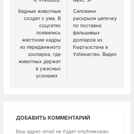
Навигация
Previous:
Next:
по
Бедные животные
Силовики
сходят с ума. В
раскрыли цепочку
записям
соцсетях
по поставке
появились
фальшивых
жестокие кадры
долларов из
из передвижного
Кыргызстана в
зоопарка, где
Узбекистан. Видео
животных держат
в ужасных
условиях
ДОБАВИТЬ КОММЕНТАРИЙ
Ваш адрес email не будет опубликован.