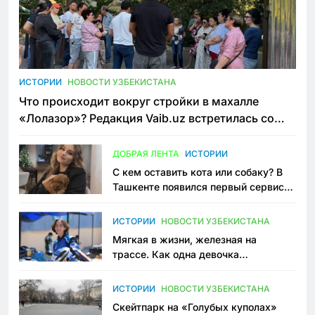
ИСТОРИИ
НОВОСТИ УЗБЕКИСТАНА
Что происходит вокруг стройки в махалле
«Лолазор»? Редакция Vaib.uz встретилась со
всеми сторонами конфликта
ДОБРАЯ ЛЕНТА
ИСТОРИИ
С кем оставить кота или собаку? В
Ташкенте появился первый сервис
зоонянь
ИСТОРИИ
НОВОСТИ УЗБЕКИСТАНА
Мягкая в жизни, железная на
трассе. Как одна девочка
переписывает автоспорт в
Узбекистане
ИСТОРИИ
НОВОСТИ УЗБЕКИСТАНА
Скейтпарк на «Голубых куполах»