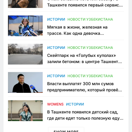
Ташкенте появился первый сервис
зоонянь
ИСТОРИИ
НОВОСТИ УЗБЕКИСТАНА
Мягкая в жизни, железная на
трассе. Как одна девочка
переписывает автоспорт в
Узбекистане
ИСТОРИИ
НОВОСТИ УЗБЕКИСТАНА
Скейтпарк на «Голубых куполах»
залили бетоном: в центре Ташкента
исчезло ещё одно общественное
пространство
ИСТОРИИ
НОВОСТИ УЗБЕКИСТАНА
Власти выплатят 300 млн сумов
предпринимателю, который провёл
пять лет в тюрьме по незаконному
приговору
WOMENS
ИСТОРИИ
В Ташкенте появился детский сад,
где дети едят только полезную еду.
Его открыла мама, которая устала
просить «кашу без сахара»
SHOW MORE