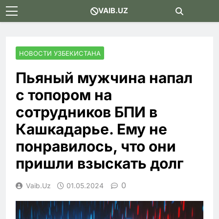
Skip
VAIB.UZ
to
content
НОВОСТИ УЗБЕКИСТАНА
Пьяный мужчина напал
с топором на
сотрудников БПИ в
Кашкадарье. Ему не
понравилось, что они
пришли взыскать долг
0
Vaib.uz
01.05.2024