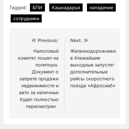
Tagged:
БПИ
Кашкадарья
нападение
сотрудники
Навигация
Previous:
Next:
по
Налоговый
Железнодорожники
комитет пошел на
в ближайшие
записям
попятную.
выходные запустят
Документ о
дополнительные
запрете продажи
рейсы скоростного
недвижимости и
поезда «Афросиаб»
авто за наличные
будет полностью
пересмотрен