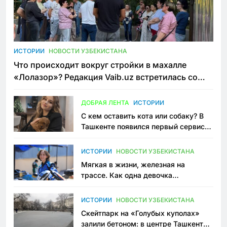
ИСТОРИИ
НОВОСТИ УЗБЕКИСТАНА
Что происходит вокруг стройки в махалле
«Лолазор»? Редакция Vaib.uz встретилась со
всеми сторонами конфликта
ДОБРАЯ ЛЕНТА
ИСТОРИИ
С кем оставить кота или собаку? В
Ташкенте появился первый сервис
зоонянь
ИСТОРИИ
НОВОСТИ УЗБЕКИСТАНА
Мягкая в жизни, железная на
трассе. Как одна девочка
переписывает автоспорт в
Узбекистане
ИСТОРИИ
НОВОСТИ УЗБЕКИСТАНА
Скейтпарк на «Голубых куполах»
залили бетоном: в центре Ташкента