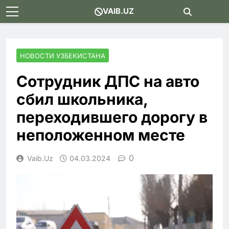
Skip
VAIB.UZ
to
content
НОВОСТИ УЗБЕКИСТАНА
Сотрудник ДПС на авто
сбил школьника,
переходившего дорогу в
неположенном месте
0
Vaib.uz
04.03.2024