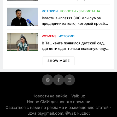
исчезло ещё одно общественное
пространство
ИСТОРИИ
НОВОСТИ УЗБЕКИСТАНА
Власти выплатят 300 млн сумов
предпринимателю, который провёл
пять лет в тюрьме по незаконному
приговору
WOMENS
ИСТОРИИ
В Ташкенте появился детский сад,
где дети едят только полезную еду.
Его открыла мама, которая устала
просить «кашу без сахара»
SHOW MORE
Новости на вайбе - Vaib.uz
Новое СМИ для нового времени
Связаться с нами по рекламе и размещению статей -
uzvaib@gmail.com,
@VaibikuzBot