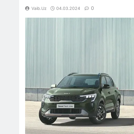
0
Vaib.uz
04.03.2024