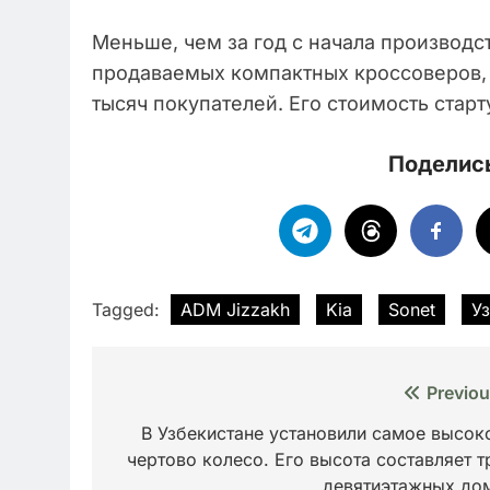
Меньше, чем за год с начала производс
продаваемых компактных кроссоверов, 
тысяч покупателей. Его стоимость старт
Поделись
Tagged:
ADM Jizzakh
Kia
Sonet
У
Навигация
Previou
по
В Узбекистане установили самое высок
чертово колесо. Его высота составляет т
записям
девятиэтажных до