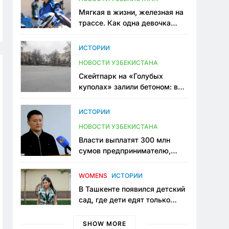
Мягкая в жизни, железная на
трассе. Как одна девочка
переписывает автоспорт в
Узбекистане
ИСТОРИИ
НОВОСТИ УЗБЕКИСТАНА
Скейтпарк на «Голубых
куполах» залили бетоном: в
центре Ташкента исчезло ещё
одно общественное
ИСТОРИИ
пространство
НОВОСТИ УЗБЕКИСТАНА
Власти выплатят 300 млн
сумов предпринимателю,
который провёл пять лет в
тюрьме по незаконному
WOMENS
ИСТОРИИ
приговору
В Ташкенте появился детский
сад, где дети едят только
полезную еду. Его открыла
мама, которая устала просить
SHOW MORE