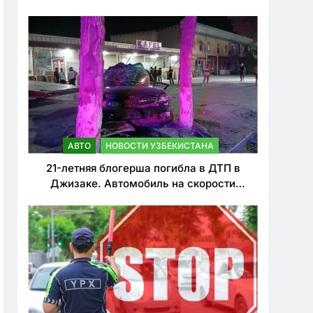
о резком ужесточении наказаний для
нарушителей ПДД
АВТО
НОВОСТИ УЗБЕКИСТАНА
21-летняя блогерша погибла в ДТП в
Джизаке. Автомобиль на скорости
врезался в дерево