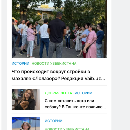
ИСТОРИИ
НОВОСТИ УЗБЕКИСТАНА
Что происходит вокруг стройки в
махалле «Лолазор»? Редакция Vaib.uz
встретилась со всеми сторонами
конфликта
ДОБРАЯ ЛЕНТА
ИСТОРИИ
С кем оставить кота или
собаку? В Ташкенте появился
первый сервис зоонянь
ИСТОРИИ
НОВОСТИ УЗБЕКИСТАНА