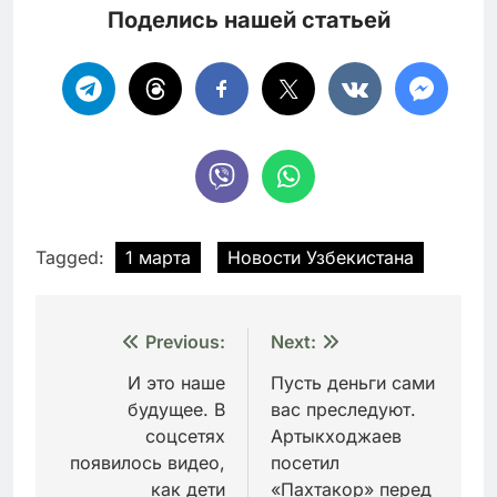
Поделись нашей статьей
Tagged:
1 марта
Новости Узбекистана
Навигация
Previous:
Next:
по
И это наше
Пусть деньги сами
будущее. В
вас преследуют.
записям
соцсетях
Артыкходжаев
появилось видео,
посетил
как дети
«Пахтакор» перед