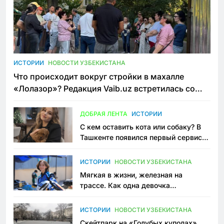
ИСТОРИИ
НОВОСТИ УЗБЕКИСТАНА
Что происходит вокруг стройки в махалле
«Лолазор»? Редакция Vaib.uz встретилась со
всеми сторонами конфликта
ДОБРАЯ ЛЕНТА
ИСТОРИИ
С кем оставить кота или собаку? В
Ташкенте появился первый сервис
зоонянь
ИСТОРИИ
НОВОСТИ УЗБЕКИСТАНА
Мягкая в жизни, железная на
трассе. Как одна девочка
переписывает автоспорт в
Узбекистане
ИСТОРИИ
НОВОСТИ УЗБЕКИСТАНА
Скейтпарк на «Голубых куполах»