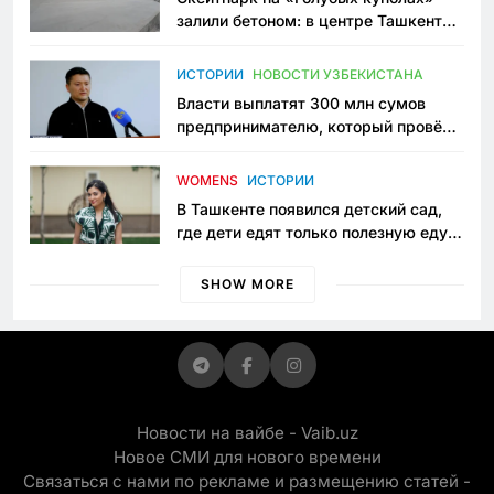
залили бетоном: в центре Ташкента
исчезло ещё одно общественное
пространство
ИСТОРИИ
НОВОСТИ УЗБЕКИСТАНА
Власти выплатят 300 млн сумов
предпринимателю, который провёл
пять лет в тюрьме по незаконному
приговору
WOMENS
ИСТОРИИ
В Ташкенте появился детский сад,
где дети едят только полезную еду.
Его открыла мама, которая устала
просить «кашу без сахара»
SHOW MORE
Новости на вайбе - Vaib.uz
Новое СМИ для нового времени
Связаться с нами по рекламе и размещению статей -