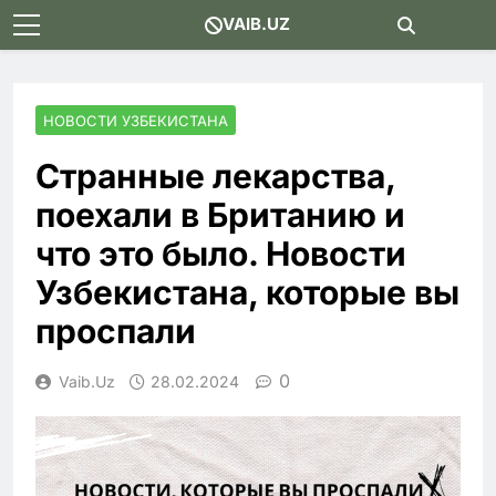
Skip
VAIB.UZ
to
content
НОВОСТИ УЗБЕКИСТАНА
Странные лекарства,
поехали в Британию и
что это было. Новости
Узбекистана, которые вы
проспали
0
Vaib.uz
28.02.2024