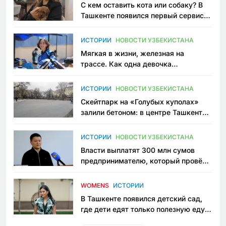
С кем оставить кота или собаку? В
Ташкенте появился первый сервис
зоонянь
ИСТОРИИ
НОВОСТИ УЗБЕКИСТАНА
Мягкая в жизни, железная на
трассе. Как одна девочка
переписывает автоспорт в
Узбекистане
ИСТОРИИ
НОВОСТИ УЗБЕКИСТАНА
Скейтпарк на «Голубых куполах»
залили бетоном: в центре Ташкента
исчезло ещё одно общественное
пространство
ИСТОРИИ
НОВОСТИ УЗБЕКИСТАНА
Власти выплатят 300 млн сумов
предпринимателю, который провёл
пять лет в тюрьме по незаконному
приговору
WOMENS
ИСТОРИИ
В Ташкенте появился детский сад,
где дети едят только полезную еду.
Его открыла мама, которая устала