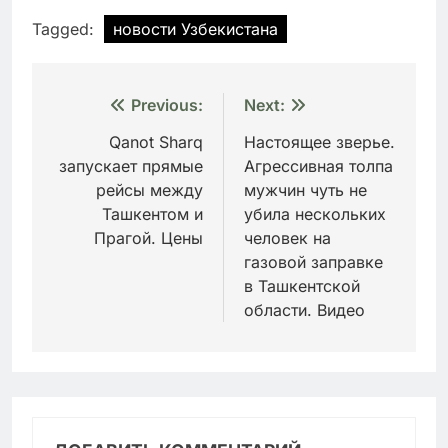
Tagged:
новости Узбекистана
Навигация
Previous:
Next:
по
Qanot Sharq
Настоящее зверье.
запускает прямые
Агрессивная толпа
записям
рейсы между
мужчин чуть не
Ташкентом и
убила нескольких
Прагой. Цены
человек на
газовой заправке
в Ташкентской
области. Видео