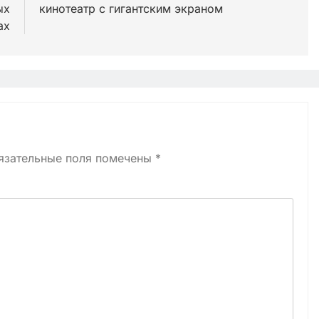
ых
кинотеатр с гигантским экраном
ах
язательные поля помечены
*