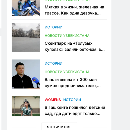
Мягкая в жизни, железная на
трассе. Как одна девочка
переписывает автоспорт в
Узбекистане
ИСТОРИИ
НОВОСТИ УЗБЕКИСТАНА
Скейтпарк на «Голубых
куполах» залили бетоном: в
центре Ташкента исчезло ещё
одно общественное
ИСТОРИИ
пространство
НОВОСТИ УЗБЕКИСТАНА
Власти выплатят 300 млн
сумов предпринимателю,
который провёл пять лет в
тюрьме по незаконному
WOMENS
ИСТОРИИ
приговору
В Ташкенте появился детский
сад, где дети едят только
полезную еду. Его открыла
мама, которая устала просить
SHOW MORE