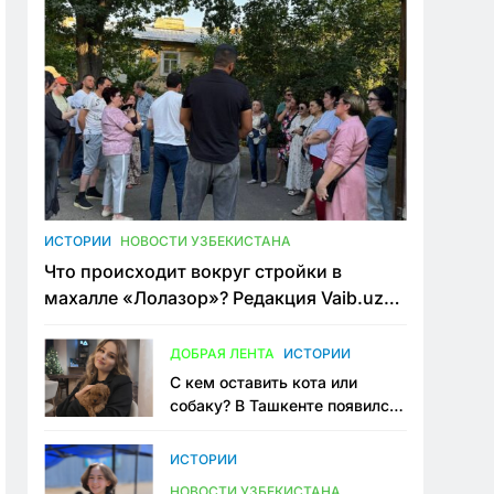
ИСТОРИИ
НОВОСТИ УЗБЕКИСТАНА
Что происходит вокруг стройки в
махалле «Лолазор»? Редакция Vaib.uz
встретилась со всеми сторонами
конфликта
ДОБРАЯ ЛЕНТА
ИСТОРИИ
С кем оставить кота или
собаку? В Ташкенте появился
первый сервис зоонянь
ИСТОРИИ
НОВОСТИ УЗБЕКИСТАНА