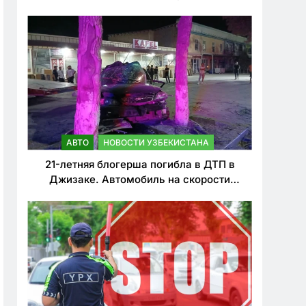
о резком ужесточении наказаний для
нарушителей ПДД
АВТО
НОВОСТИ УЗБЕКИСТАНА
21-летняя блогерша погибла в ДТП в
Джизаке. Автомобиль на скорости
врезался в дерево