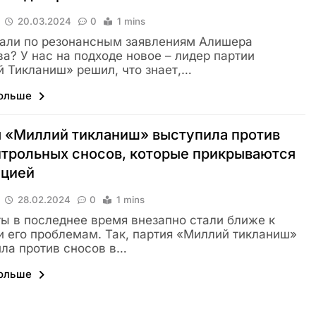
20.03.2024
0
1 mins
али по резонансным заявлениям Алишера
а? У нас на подходе новое – лидер партии
 Тикланиш» решил, что знает,…
больше
 «Миллий тикланиш» выступила против
трольных сносов, которые прикрываются
ацией
28.02.2024
0
1 mins
ы в последнее время внезапно стали ближе к
и его проблемам. Так, партия «Миллий тикланиш»
ла против сносов в…
больше