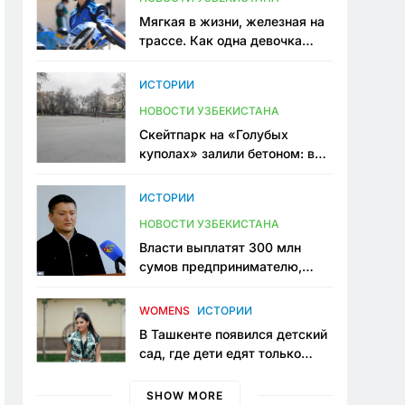
Мягкая в жизни, железная на
трассе. Как одна девочка
переписывает автоспорт в
Узбекистане
ИСТОРИИ
НОВОСТИ УЗБЕКИСТАНА
Скейтпарк на «Голубых
куполах» залили бетоном: в
центре Ташкента исчезло ещё
одно общественное
ИСТОРИИ
пространство
НОВОСТИ УЗБЕКИСТАНА
Власти выплатят 300 млн
сумов предпринимателю,
который провёл пять лет в
тюрьме по незаконному
WOMENS
ИСТОРИИ
приговору
В Ташкенте появился детский
сад, где дети едят только
полезную еду. Его открыла
мама, которая устала просить
SHOW MORE