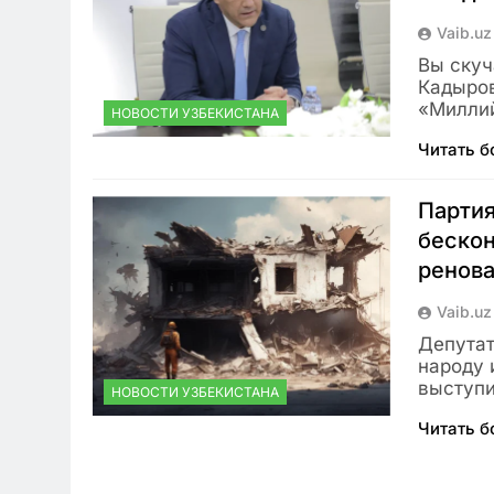
Vaib.uz
Вы скуч
Кадыров
«Миллий
НОВОСТИ УЗБЕКИСТАНА
Читать 
Партия
бескон
ренов
Vaib.uz
Депутат
народу 
выступи
НОВОСТИ УЗБЕКИСТАНА
Читать 