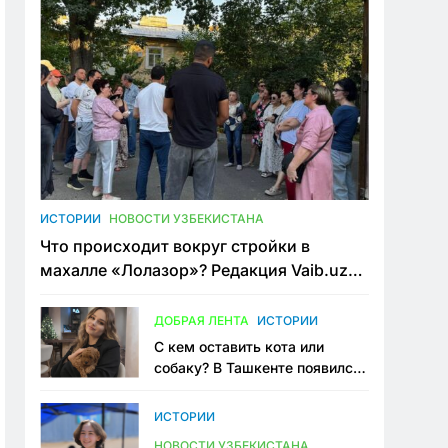
ИСТОРИИ
НОВОСТИ УЗБЕКИСТАНА
Что происходит вокруг стройки в
махалле «Лолазор»? Редакция Vaib.uz
встретилась со всеми сторонами
конфликта
ДОБРАЯ ЛЕНТА
ИСТОРИИ
С кем оставить кота или
собаку? В Ташкенте появился
первый сервис зоонянь
ИСТОРИИ
НОВОСТИ УЗБЕКИСТАНА