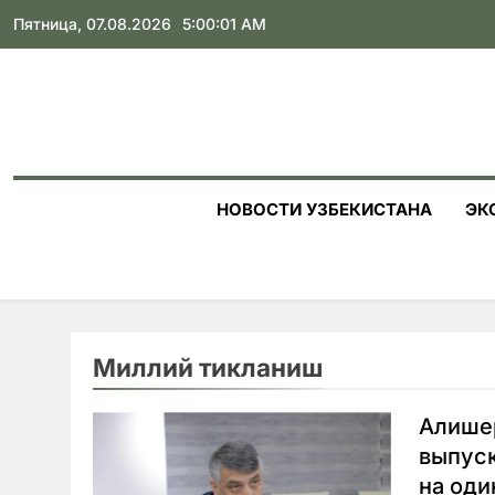
Skip
Пятница, 07.08.2026
5:00:02 AM
to
content
НОВОСТИ УЗБЕКИСТАНА
ЭК
Миллий тикланиш
Алише
выпуск
на оди