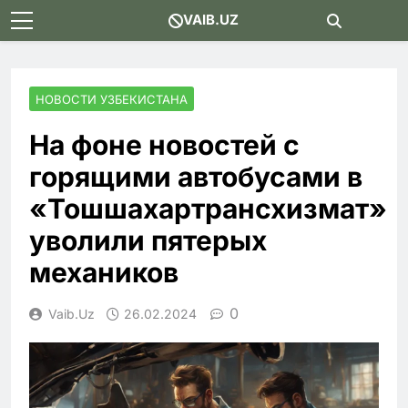
Skip
VAIB.UZ
to
content
НОВОСТИ УЗБЕКИСТАНА
На фоне новостей с
горящими автобусами в
«Тошшахартрансхизмат»
уволили пятерых
механиков
0
Vaib.uz
26.02.2024