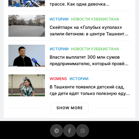
трассе. Как одна девочка
переписывает автоспорт в
Узбекистане
ИСТОРИИ
НОВОСТИ УЗБЕКИСТАНА
Скейтпарк на «Голубых куполах»
залили бетоном: в центре Ташкента
исчезло ещё одно общественное
пространство
ИСТОРИИ
НОВОСТИ УЗБЕКИСТАНА
Власти выплатят 300 млн сумов
предпринимателю, который провёл
пять лет в тюрьме по незаконному
приговору
WOMENS
ИСТОРИИ
В Ташкенте появился детский сад,
где дети едят только полезную еду.
Его открыла мама, которая устала
просить «кашу без сахара»
SHOW MORE