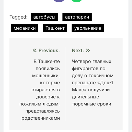
Tagged:
автобусы
автопарки
механики
Ташкент
увольнение
Навигация
Previous:
Next:
по
В Ташкенте
Четверо главных
появились
фигурантов по
записям
мошенники,
делу о токсичном
которые
препарате «Док-1
втираются в
Макс» получили
доверие к
длительные
пожилым людям,
тюремные сроки
представляясь
родственниками