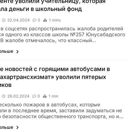
енте уволили учительницу, которая
ла деньги в школьный фонд
22.04.2024
0
1 mins
 в соцсетях распространилась жалоба родителей
я одного из классов школы №257 Юнусабадского
 В жалобе отмечалось, что классный…
больше
е новостей с горящими автобусами в
ахартрансхизмат» уволили пятерых
иков
26.02.2024
0
1 min
есколько пожаров в автобусах, которые
ли в последнее время, заставили задуматься не
о безопасности общественного транспорта, но и…
больше