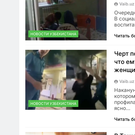
Vaib.uz
Очередн
В социа
воспита
НОВОСТИ УЗБЕКИСТАНА
Читать 
Черт п
что ем
женщи
Vaib.uz
Наканун
котором
профила
НОВОСТИ УЗБЕКИСТАНА
ясно…
Читать 