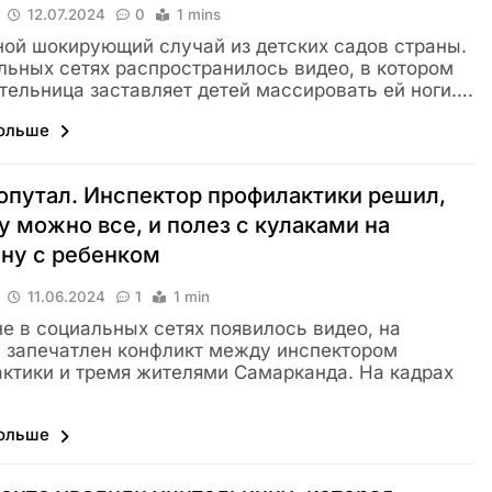
12.07.2024
0
1 mins
ой шокирующий случай из детских садов страны.
льных сетях распространилось видео, в котором
тельница заставляет детей массировать ей ноги….
больше
опутал. Инспектор профилактики решил,
у можно все, и полез с кулаками на
ну с ребенком
11.06.2024
1
1 min
е в социальных сетях появилось видео, на
 запечатлен конфликт между инспектором
ктики и тремя жителями Самарканда. На кадрах
больше