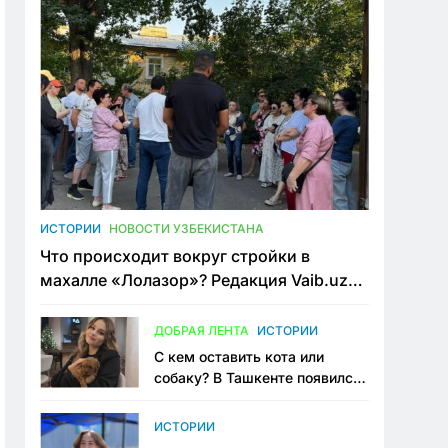
ИСТОРИИ
НОВОСТИ УЗБЕКИСТАНА
Что происходит вокруг стройки в
махалле «Лолазор»? Редакция Vaib.uz
встретилась со всеми сторонами
конфликта
ДОБРАЯ ЛЕНТА
ИСТОРИИ
С кем оставить кота или
собаку? В Ташкенте появился
первый сервис зоонянь
ИСТОРИИ