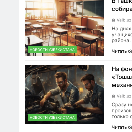
В Ташк
собира
Vaib.uz
На днях
учащихс
района.
НОВОСТИ УЗБЕКИСТАНА
Читать 
На фон
«Тошш
механ
Vaib.uz
Сразу н
произош
только 
НОВОСТИ УЗБЕКИСТАНА
Читать 