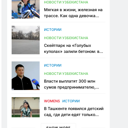
НОВОСТИ УЗБЕКИСТАНА
Мягкая в жизни, железная на
трассе. Как одна девочка
переписывает автоспорт в
Узбекистане
ИСТОРИИ
НОВОСТИ УЗБЕКИСТАНА
Скейтпарк на «Голубых
куполах» залили бетоном: в
центре Ташкента исчезло ещё
одно общественное
ИСТОРИИ
пространство
НОВОСТИ УЗБЕКИСТАНА
Власти выплатят 300 млн
сумов предпринимателю,
который провёл пять лет в
тюрьме по незаконному
WOMENS
ИСТОРИИ
приговору
В Ташкенте появился детский
сад, где дети едят только
полезную еду. Его открыла
мама, которая устала просить
SHOW MORE