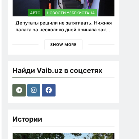
АВТО
НОВОСТИ УЗБЕКИСТАНА
Депутаты решили не затягивать. Нижняя
палата за несколько дней приняла закон
о резком ужесточении наказаний для
нарушителей ПДД
SHOW MORE
Найди Vaib.uz в соцсетях
Истории