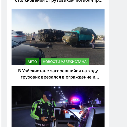
столкновения с грузовиком погибли три
человека
АВТО
НОВОСТИ УЗБЕКИСТАНА
В Узбекистане загоревшийся на ходу
грузовик врезался в ограждение и
перевернулся. Водитель погиб