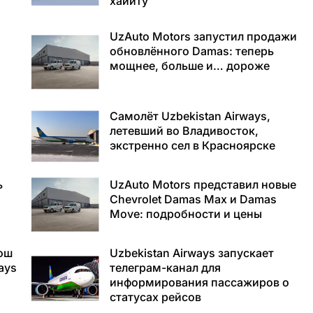
хайиту
UzAuto Motors запустил продажи
обновлённого Damas: теперь
мощнее, больше и… дороже
Самолёт Uzbekistan Airways,
летевший во Владивосток,
экстренно сел в Красноярске
ь
UzAuto Motors представил новые
Chevrolet Damas Max и Damas
Move: подробности и цены
ош
Uzbekistan Airways запускает
ays
телеграм-канал для
информирования пассажиров о
статусах рейсов