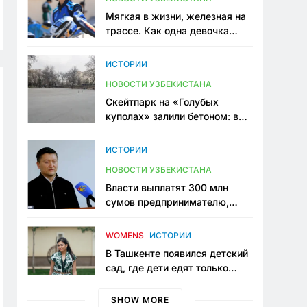
Мягкая в жизни, железная на
трассе. Как одна девочка
переписывает автоспорт в
Узбекистане
ИСТОРИИ
НОВОСТИ УЗБЕКИСТАНА
Скейтпарк на «Голубых
куполах» залили бетоном: в
центре Ташкента исчезло ещё
одно общественное
ИСТОРИИ
пространство
НОВОСТИ УЗБЕКИСТАНА
Власти выплатят 300 млн
сумов предпринимателю,
который провёл пять лет в
тюрьме по незаконному
WOMENS
ИСТОРИИ
приговору
В Ташкенте появился детский
сад, где дети едят только
полезную еду. Его открыла
мама, которая устала просить
SHOW MORE