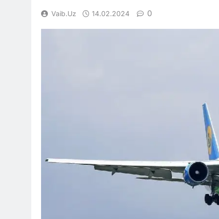
0
Vaib.uz
14.02.2024