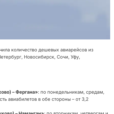
ичила количество дешевых авиарейсов из
етербург, Новосибирск, Сочи, Уфу,
ково) – Фергана»
: по понедельникам, средам,
ть авиабилетов в обе стороны – от 3,2
уково) – Наманган»
: по вторникам, четвергам и