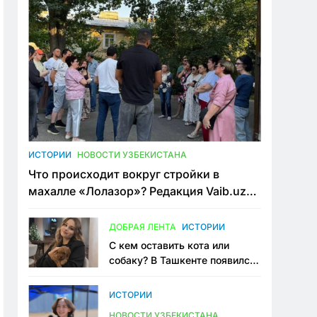
ИСТОРИИ
НОВОСТИ УЗБЕКИСТАНА
Что происходит вокруг стройки в
махалле «Лолазор»? Редакция Vaib.uz
встретилась со всеми сторонами
конфликта
ДОБРАЯ ЛЕНТА
ИСТОРИИ
С кем оставить кота или
собаку? В Ташкенте появился
первый сервис зоонянь
ИСТОРИИ
НОВОСТИ УЗБЕКИСТАНА