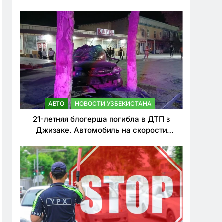
о резком ужесточении наказаний для
нарушителей ПДД
АВТО
НОВОСТИ УЗБЕКИСТАНА
21-летняя блогерша погибла в ДТП в
Джизаке. Автомобиль на скорости
врезался в дерево