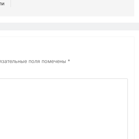
ли
язательные поля помечены
*