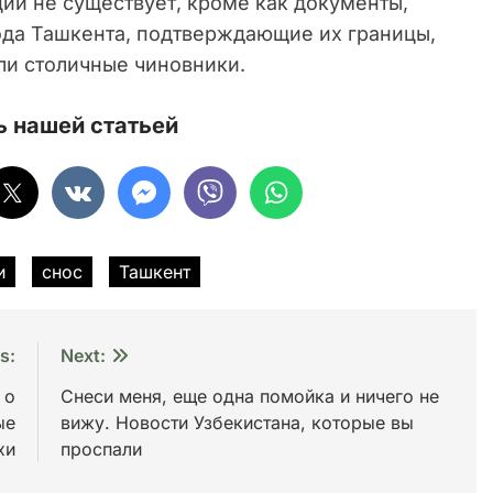
ий не существует, кроме как документы,
да Ташкента, подтверждающие их границы,
ли столичные чиновники.
 нашей статьей
и
снос
Ташкент
s:
Next:
 о
Снеси меня, еще одна помойка и ничего не
ые
вижу. Новости Узбекистана, которые вы
хи
проспали