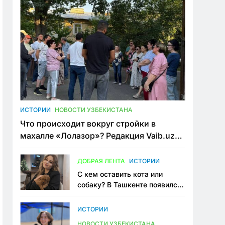
ИСТОРИИ
НОВОСТИ УЗБЕКИСТАНА
Что происходит вокруг стройки в
махалле «Лолазор»? Редакция Vaib.uz
встретилась со всеми сторонами
конфликта
ДОБРАЯ ЛЕНТА
ИСТОРИИ
С кем оставить кота или
собаку? В Ташкенте появился
первый сервис зоонянь
ИСТОРИИ
НОВОСТИ УЗБЕКИСТАНА