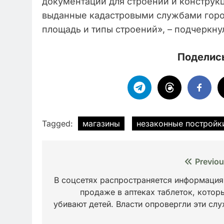
документации для строений и конструкц
выданные кадастровыми службами горо
площадь и типы строений», – подчеркну
Поделись
Tagged:
магазины
незаконные постройк
Навигация
Previou
по
В соцсетях распространяется информация
продаже в аптеках таблеток, котор
записям
убивают детей. Власти опровергли эти слу