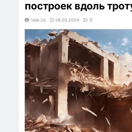
построек вдоль трот
0
Vaib.uz
06.02.2024