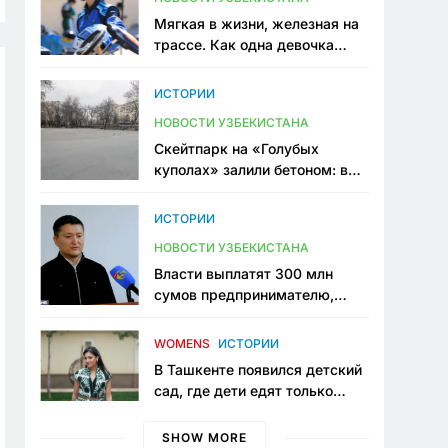
Мягкая в жизни, железная на
трассе. Как одна девочка
переписывает автоспорт в
Узбекистане
ИСТОРИИ
НОВОСТИ УЗБЕКИСТАНА
Скейтпарк на «Голубых
куполах» залили бетоном: в
центре Ташкента исчезло ещё
одно общественное
ИСТОРИИ
пространство
НОВОСТИ УЗБЕКИСТАНА
Власти выплатят 300 млн
сумов предпринимателю,
который провёл пять лет в
тюрьме по незаконному
WOMENS
ИСТОРИИ
приговору
В Ташкенте появился детский
сад, где дети едят только
полезную еду. Его открыла
мама, которая устала просить
SHOW MORE