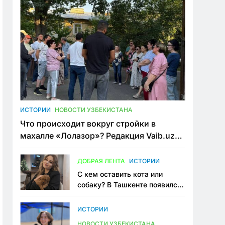
ИСТОРИИ
НОВОСТИ УЗБЕКИСТАНА
Что происходит вокруг стройки в
махалле «Лолазор»? Редакция Vaib.uz
встретилась со всеми сторонами
конфликта
ДОБРАЯ ЛЕНТА
ИСТОРИИ
С кем оставить кота или
собаку? В Ташкенте появился
первый сервис зоонянь
ИСТОРИИ
НОВОСТИ УЗБЕКИСТАНА