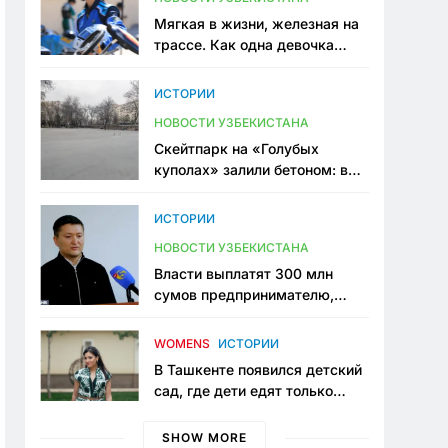
Мягкая в жизни, железная на
трассе. Как одна девочка
переписывает автоспорт в
Узбекистане
ИСТОРИИ
НОВОСТИ УЗБЕКИСТАНА
Скейтпарк на «Голубых
куполах» залили бетоном: в
центре Ташкента исчезло ещё
одно общественное
ИСТОРИИ
пространство
НОВОСТИ УЗБЕКИСТАНА
Власти выплатят 300 млн
сумов предпринимателю,
который провёл пять лет в
тюрьме по незаконному
WOMENS
ИСТОРИИ
приговору
В Ташкенте появился детский
сад, где дети едят только
полезную еду. Его открыла
мама, которая устала просить
SHOW MORE