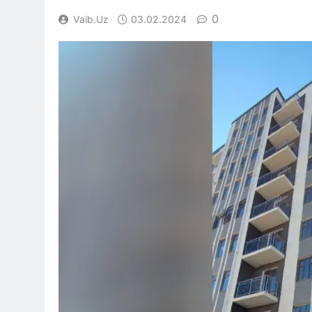
0
Vaib.uz
03.02.2024