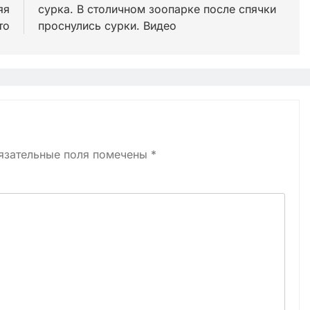
яя
сурка. В столичном зоопарке после спячки
то
проснулись сурки. Видео
язательные поля помечены
*