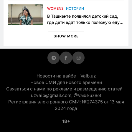
пять лет в тюрьме по незаконному
приговору
WOMENS
ИСТОРИИ
В Ташкенте появился детский сад,
где дети едят только полезную еду.
Его открыла мама, которая устала
просить «кашу без сахара»
SHOW MORE
Новости на вайбе - Vaib.uz
Новое СМИ для нового времени
Связаться с нами по рекламе и размещению статей -
uzvaib@gmail.com,
@VaibikuzBot
Регистрация электронного СМИ: №274375 от 13 мая
2024 года
18+