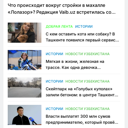
Что происходит вокруг стройки в махалле
«Лолазор»? Редакция Vaib.uz встретилась со
всеми сторонами конфликта
ДОБРАЯ ЛЕНТА
ИСТОРИИ
С кем оставить кота или собаку? В
Ташкенте появился первый сервис
зоонянь
ИСТОРИИ
НОВОСТИ УЗБЕКИСТАНА
Мягкая в жизни, железная на
трассе. Как одна девочка
переписывает автоспорт в
Узбекистане
ИСТОРИИ
НОВОСТИ УЗБЕКИСТАНА
Скейтпарк на «Голубых куполах»
залили бетоном: в центре Ташкента
исчезло ещё одно общественное
пространство
ИСТОРИИ
НОВОСТИ УЗБЕКИСТАНА
Власти выплатят 300 млн сумов
предпринимателю, который провёл