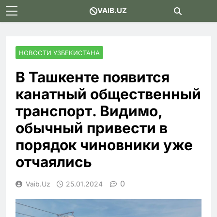
Skip
VAIB.UZ
to
content
НОВОСТИ УЗБЕКИСТАНА
В Ташкенте появится
канатный общественный
транспорт. Видимо,
обычный привести в
порядок чиновники уже
отчаялись
0
Vaib.uz
25.01.2024