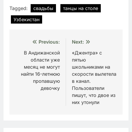
Tagged:
свадьбы
танцы на столе
Узбекистан
Навигация
Previous:
Next:
по
В Андижанской
«Джентра» с
области уже
пятью
записям
месяц не могут
школьниками на
найти 16-летнюю
скорости вылетела
пропавшую
в канал.
девочку
Пользователи
пишут, что двое из
них утонули