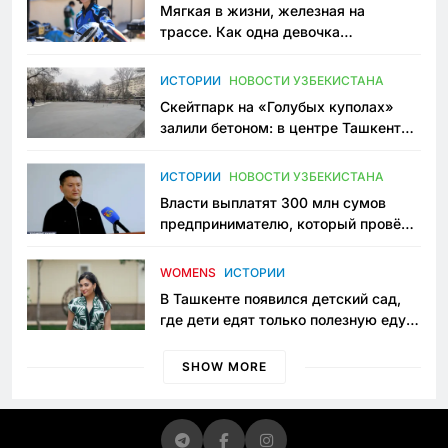
Мягкая в жизни, железная на
трассе. Как одна девочка
переписывает автоспорт в
Узбекистане
ИСТОРИИ
НОВОСТИ УЗБЕКИСТАНА
Скейтпарк на «Голубых куполах»
залили бетоном: в центре Ташкента
исчезло ещё одно общественное
пространство
ИСТОРИИ
НОВОСТИ УЗБЕКИСТАНА
Власти выплатят 300 млн сумов
предпринимателю, который провёл
пять лет в тюрьме по незаконному
приговору
WOMENS
ИСТОРИИ
В Ташкенте появился детский сад,
где дети едят только полезную еду.
Его открыла мама, которая устала
просить «кашу без сахара»
SHOW MORE