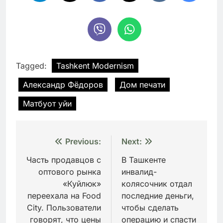
Tagged:
Tashkent Modernism
Александр Фёдоров
Дом печати
Матбуот уйи
Навигация
Previous:
Next:
по
Часть продавцов с
В Ташкенте
оптового рынка
инвалид-
записям
«Куйлюк»
колясочник отдал
переехала на Food
последние деньги,
City. Пользователи
чтобы сделать
говорят, что цены
операцию и спасти