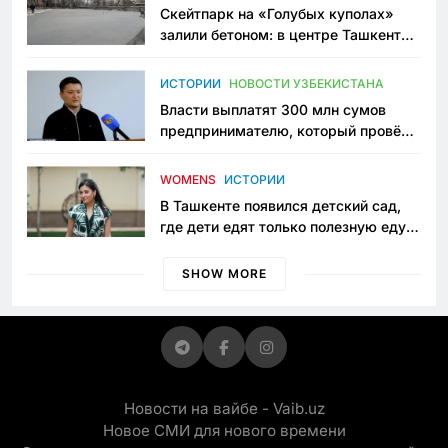
Скейтпарк на «Голубых куполах»
залили бетоном: в центре Ташкента
исчезло ещё одно общественное
пространство
ИСТОРИИ
НОВОСТИ УЗБЕКИСТАНА
Власти выплатят 300 млн сумов
предпринимателю, который провёл
пять лет в тюрьме по незаконному
приговору
WOMENS
ИСТОРИИ
В Ташкенте появился детский сад,
где дети едят только полезную еду.
Его открыла мама, которая устала
просить «кашу без сахара»
SHOW MORE
Новости на вайбе - Vaib.uz
Новое СМИ для нового времени