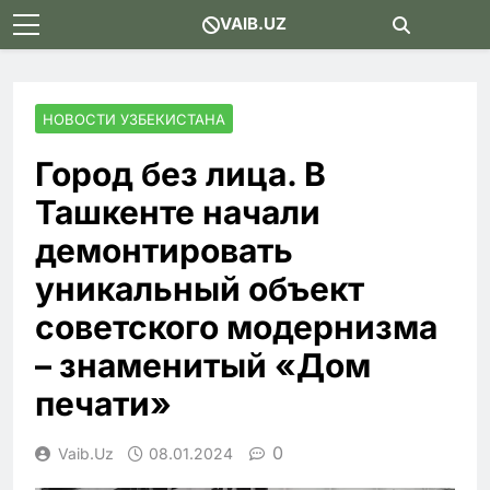
Skip
VAIB.UZ
to
content
НОВОСТИ УЗБЕКИСТАНА
Город без лица. В
Ташкенте начали
демонтировать
уникальный объект
советского модернизма
– знаменитый «Дом
печати»
0
Vaib.uz
08.01.2024