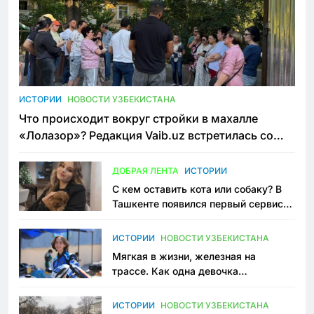
ИСТОРИИ
НОВОСТИ УЗБЕКИСТАНА
Что происходит вокруг стройки в махалле
«Лолазор»? Редакция Vaib.uz встретилась со
всеми сторонами конфликта
ДОБРАЯ ЛЕНТА
ИСТОРИИ
С кем оставить кота или собаку? В
Ташкенте появился первый сервис
зоонянь
ИСТОРИИ
НОВОСТИ УЗБЕКИСТАНА
Мягкая в жизни, железная на
трассе. Как одна девочка
переписывает автоспорт в
Узбекистане
ИСТОРИИ
НОВОСТИ УЗБЕКИСТАНА