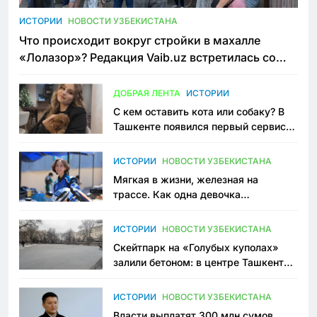
ИСТОРИИ
НОВОСТИ УЗБЕКИСТАНА
Что происходит вокруг стройки в махалле
«Лолазор»? Редакция Vaib.uz встретилась со
всеми сторонами конфликта
ДОБРАЯ ЛЕНТА
ИСТОРИИ
С кем оставить кота или собаку? В
Ташкенте появился первый сервис
зоонянь
ИСТОРИИ
НОВОСТИ УЗБЕКИСТАНА
Мягкая в жизни, железная на
трассе. Как одна девочка
переписывает автоспорт в
Узбекистане
ИСТОРИИ
НОВОСТИ УЗБЕКИСТАНА
Скейтпарк на «Голубых куполах»
залили бетоном: в центре Ташкента
исчезло ещё одно общественное
пространство
ИСТОРИИ
НОВОСТИ УЗБЕКИСТАНА
Власти выплатят 300 млн сумов