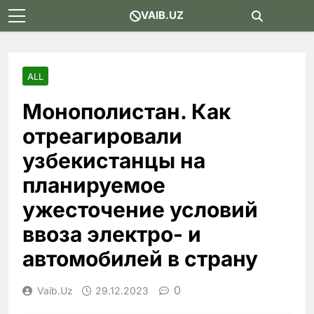
Skip
VAIB.UZ
to
content
ALL
Монополистан. Как
отреагировали
узбекистанцы на
планируемое
ужесточение условий
ввоза электро- и
автомобилей в страну
0
Vaib.uz
29.12.2023