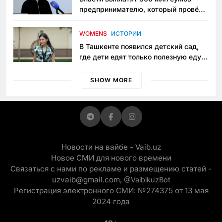
предпринимателю, который провёл
пять лет в тюрьме по незаконному
приговору
WOMENS
ИСТОРИИ
В Ташкенте появился детский сад,
где дети едят только полезную еду.
Его открыла мама, которая устала
просить «кашу без сахара»
SHOW MORE
Новости на вайбе - Vaib.uz
Новое СМИ для нового времени
Связаться с нами по рекламе и размещению статей -
uzvaib@gmail.com,
@VaibikuzBot
Регистрация электронного СМИ: №274375 от 13 мая
2024 года