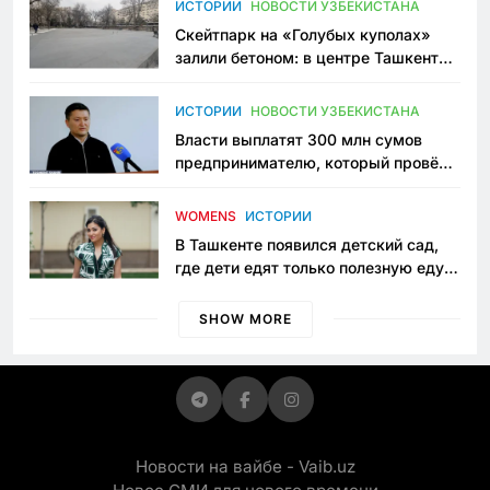
ИСТОРИИ
НОВОСТИ УЗБЕКИСТАНА
Скейтпарк на «Голубых куполах»
залили бетоном: в центре Ташкента
исчезло ещё одно общественное
пространство
ИСТОРИИ
НОВОСТИ УЗБЕКИСТАНА
Власти выплатят 300 млн сумов
предпринимателю, который провёл
пять лет в тюрьме по незаконному
приговору
WOMENS
ИСТОРИИ
В Ташкенте появился детский сад,
где дети едят только полезную еду.
Его открыла мама, которая устала
просить «кашу без сахара»
SHOW MORE
Новости на вайбе - Vaib.uz