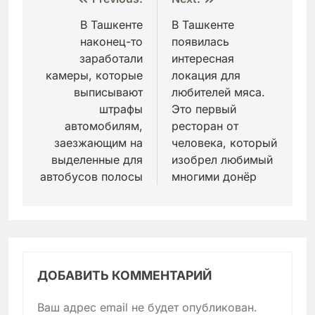
Навигация
по
В Ташкенте
В Ташкенте
наконец-то
появилась
записям
заработали
интересная
камеры, которые
локация для
выписывают
любителей мяса.
штрафы
Это первый
автомобилям,
ресторан от
заезжающим на
человека, который
выделенные для
изобрел любимый
автобусов полосы
многими донёр
ДОБАВИТЬ КОММЕНТАРИЙ
Ваш адрес email не будет опубликован.