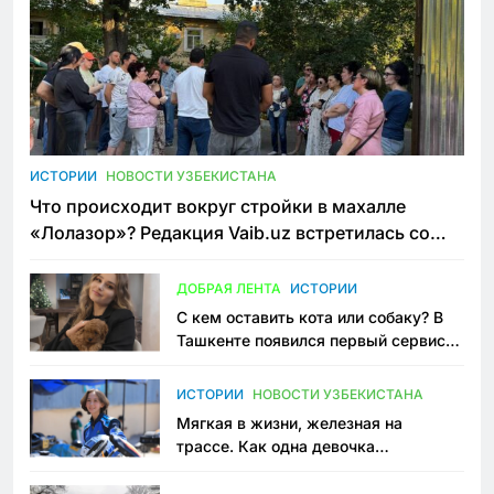
ИСТОРИИ
НОВОСТИ УЗБЕКИСТАНА
Что происходит вокруг стройки в махалле
«Лолазор»? Редакция Vaib.uz встретилась со
всеми сторонами конфликта
ДОБРАЯ ЛЕНТА
ИСТОРИИ
С кем оставить кота или собаку? В
Ташкенте появился первый сервис
зоонянь
ИСТОРИИ
НОВОСТИ УЗБЕКИСТАНА
Мягкая в жизни, железная на
трассе. Как одна девочка
переписывает автоспорт в
Узбекистане