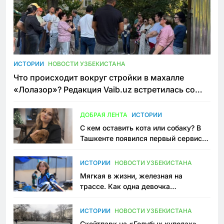
ИСТОРИИ
НОВОСТИ УЗБЕКИСТАНА
Что происходит вокруг стройки в махалле
«Лолазор»? Редакция Vaib.uz встретилась со
всеми сторонами конфликта
ДОБРАЯ ЛЕНТА
ИСТОРИИ
С кем оставить кота или собаку? В
Ташкенте появился первый сервис
зоонянь
ИСТОРИИ
НОВОСТИ УЗБЕКИСТАНА
Мягкая в жизни, железная на
трассе. Как одна девочка
переписывает автоспорт в
Узбекистане
ИСТОРИИ
НОВОСТИ УЗБЕКИСТАНА
Скейтпарк на «Голубых куполах»