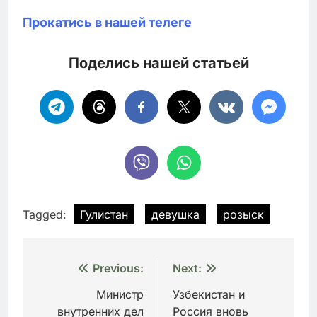
Прокатись в нашей телеге
Поделись нашей статьей
Tagged:
Гулистан
девушка
розыск
Навигация
Previous:
Next:
по
Министр
Узбекистан и
внутренних дел
Россия вновь