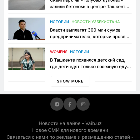
залили бетоном: в центре Ташкента
исчезло ещё одно общественное
пространство
ИСТОРИИ
НОВОСТИ УЗБЕКИСТАНА
Власти выплатят 300 млн сумов
предпринимателю, который провёл
пять лет в тюрьме по незаконному
приговору
WOMENS
ИСТОРИИ
В Ташкенте появился детский сад,
где дети едят только полезную еду.
Его открыла мама, которая устала
просить «кашу без сахара»
SHOW MORE
Новости на вайбе - Vaib.uz
Новое СМИ для нового времени
Связаться с нами по рекламе и размещению статей -