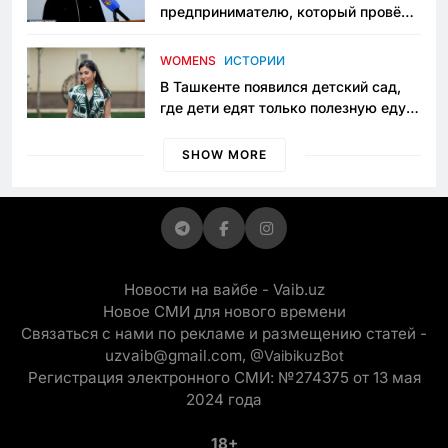
предпринимателю, который провёл
пять лет в тюрьме по незаконному
приговору
WOMENS
ИСТОРИИ
В Ташкенте появился детский сад,
где дети едят только полезную еду.
Его открыла мама, которая устала
просить «кашу без сахара»
SHOW MORE
Новости на вайбе - Vaib.uz
Новое СМИ для нового времени
Связаться с нами по рекламе и размещению статей -
uzvaib@gmail.com,
@VaibikuzBot
Регистрация электронного СМИ: №274375 от 13 мая
2024 года
18+