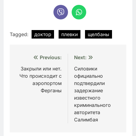
Tagged:
доктор
плевки
щелбаны
Навигация
Previous:
Next:
по
Закрыли или нет.
Силовики
Что происходит с
официально
записям
аэропортом
подтвердили
Ферганы
задержание
известного
криминального
авторитета
Салимбая