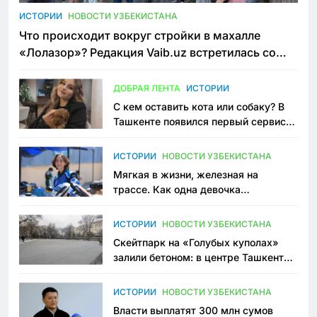
ИСТОРИИ
НОВОСТИ УЗБЕКИСТАНА
Что происходит вокруг стройки в махалле
«Лолазор»? Редакция Vaib.uz встретилась со
всеми сторонами конфликта
ДОБРАЯ ЛЕНТА
ИСТОРИИ
С кем оставить кота или собаку? В
Ташкенте появился первый сервис
зоонянь
ИСТОРИИ
НОВОСТИ УЗБЕКИСТАНА
Мягкая в жизни, железная на
трассе. Как одна девочка
переписывает автоспорт в
Узбекистане
ИСТОРИИ
НОВОСТИ УЗБЕКИСТАНА
Скейтпарк на «Голубых куполах»
залили бетоном: в центре Ташкента
исчезло ещё одно общественное
пространство
ИСТОРИИ
НОВОСТИ УЗБЕКИСТАНА
Власти выплатят 300 млн сумов