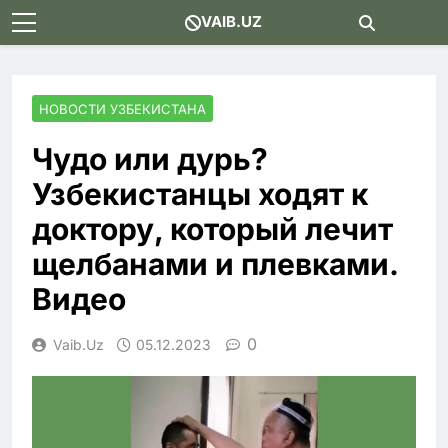
Skip
VAIB.UZ
to
content
НОВОСТИ УЗБЕКИСТАНА
Чудо или дурь?
Узбекистанцы ходят к
доктору, который лечит
щелбанами и плевками.
Видео
0
Vaib.uz
05.12.2023