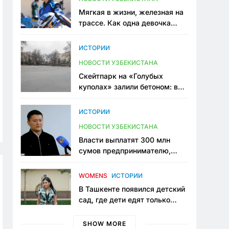
Мягкая в жизни, железная на
трассе. Как одна девочка
переписывает автоспорт в
Узбекистане
ИСТОРИИ
НОВОСТИ УЗБЕКИСТАНА
Скейтпарк на «Голубых
куполах» залили бетоном: в
центре Ташкента исчезло ещё
одно общественное
ИСТОРИИ
пространство
НОВОСТИ УЗБЕКИСТАНА
Власти выплатят 300 млн
сумов предпринимателю,
который провёл пять лет в
тюрьме по незаконному
WOMENS
ИСТОРИИ
приговору
В Ташкенте появился детский
сад, где дети едят только
полезную еду. Его открыла
мама, которая устала просить
SHOW MORE