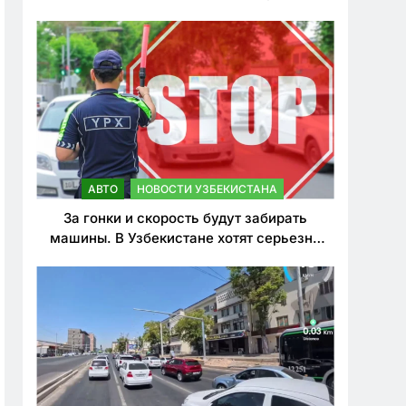
врезался в дерево
АВТО
НОВОСТИ УЗБЕКИСТАНА
За гонки и скорость будут забирать
машины. В Узбекистане хотят серьезно
ужесточить наказания для лихачей