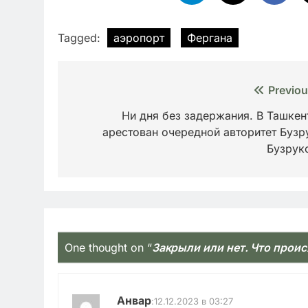
Tagged:
аэропорт
Фергана
Навигация
Previou
по
Ни дня без задержания. В Ташкен
арестован очередной авторитет Бузр
записям
Бузрук
One thought on “
Закрыли или нет. Что прои
Анвар
:
12.12.2023 в 03:27