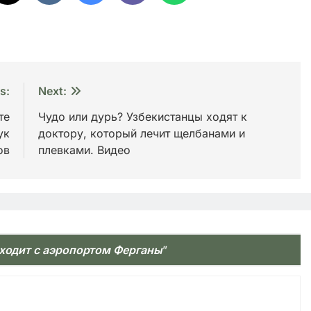
s:
Next:
те
Чудо или дурь? Узбекистанцы ходят к
ук
доктору, который лечит щелбанами и
ов
плевками. Видео
сходит с аэропортом Ферганы
”