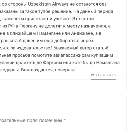
 со стороны Uzbekistan Airways не останется без
наказаны за такое тупое решение. На данный период
, самолёты прилетают и улетают.Это сотни
из РФ в Фергану не долетят к месту назначения, а
 не в ближайшем Намангане или Андижане, а в
транзита.А далее им ещё добираться через
что за издевательство? Уважаемый автор статьи!
льная просьба помогите авиапассажирам купившим
мпании долететь до Ферганы или хотя бы до Намангана
годарны. Вам воздастся, поверьте.
ОТВЕТИТЬ
язательные поля помечены
*