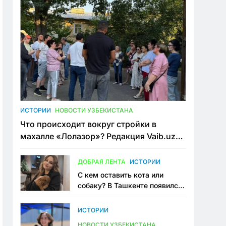
ИСТОРИИ
НОВОСТИ УЗБЕКИСТАНА
Что происходит вокруг стройки в
махалле «Лолазор»? Редакция Vaib.uz
встретилась со всеми сторонами
конфликта
ДОБРАЯ ЛЕНТА
ИСТОРИИ
С кем оставить кота или
собаку? В Ташкенте появился
первый сервис зоонянь
ИСТОРИИ
НОВОСТИ УЗБЕКИСТАНА