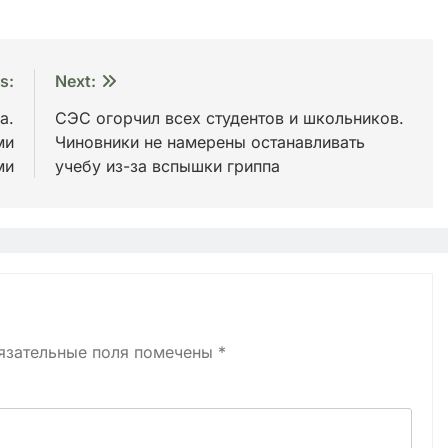
s:
Next:
a.
СЭС огорчил всех студентов и школьников.
ми
Чиновники не намерены останавливать
ми
учебу из-за вспышки гриппа
язательные поля помечены
*