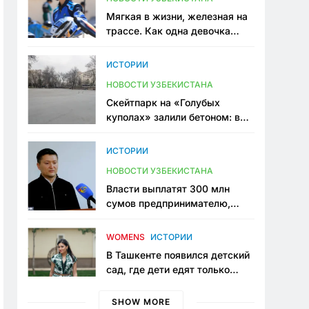
Мягкая в жизни, железная на
трассе. Как одна девочка
переписывает автоспорт в
Узбекистане
ИСТОРИИ
НОВОСТИ УЗБЕКИСТАНА
Скейтпарк на «Голубых
куполах» залили бетоном: в
центре Ташкента исчезло ещё
одно общественное
ИСТОРИИ
пространство
НОВОСТИ УЗБЕКИСТАНА
Власти выплатят 300 млн
сумов предпринимателю,
который провёл пять лет в
тюрьме по незаконному
WOMENS
ИСТОРИИ
приговору
В Ташкенте появился детский
сад, где дети едят только
полезную еду. Его открыла
мама, которая устала просить
SHOW MORE