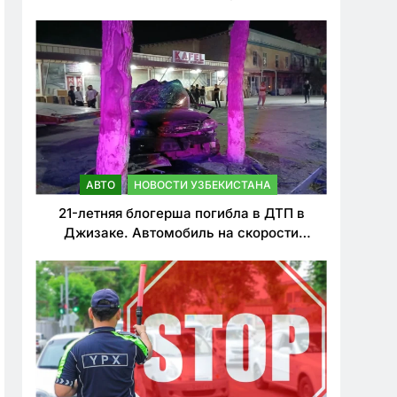
о резком ужесточении наказаний для
нарушителей ПДД
АВТО
НОВОСТИ УЗБЕКИСТАНА
21-летняя блогерша погибла в ДТП в
Джизаке. Автомобиль на скорости
врезался в дерево