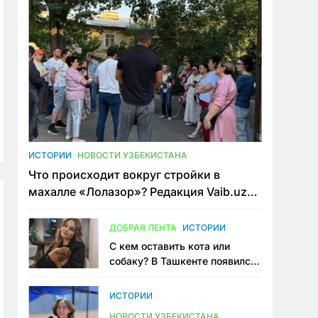
ИСТОРИИ
НОВОСТИ УЗБЕКИСТАНА
Что происходит вокруг стройки в
махалле «Лолазор»? Редакция Vaib.uz
встретилась со всеми сторонами
конфликта
ДОБРАЯ ЛЕНТА
ИСТОРИИ
С кем оставить кота или
собаку? В Ташкенте появился
первый сервис зоонянь
ИСТОРИИ
НОВОСТИ УЗБЕКИСТАНА