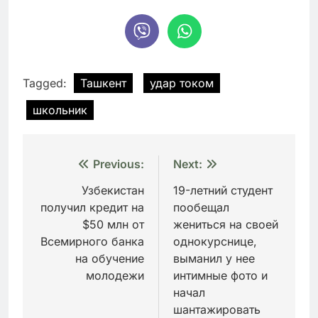
Tagged:
Ташкент
удар током
школьник
Навигация
Previous:
Next:
по
Узбекистан
19-летний студент
получил кредит на
пообещал
записям
$50 млн от
жениться на своей
Всемирного банка
однокурснице,
на обучение
выманил у нее
молодежи
интимные фото и
начал
шантажировать