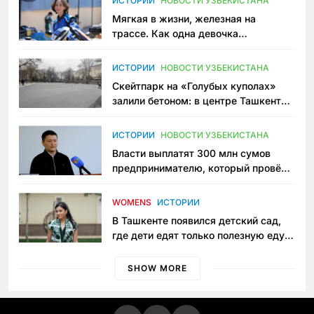
ИСТОРИИ
НОВОСТИ УЗБЕКИСТАНА
Мягкая в жизни, железная на
трассе. Как одна девочка
переписывает автоспорт в
Узбекистане
ИСТОРИИ
НОВОСТИ УЗБЕКИСТАНА
Скейтпарк на «Голубых куполах»
залили бетоном: в центре Ташкента
исчезло ещё одно общественное
пространство
ИСТОРИИ
НОВОСТИ УЗБЕКИСТАНА
Власти выплатят 300 млн сумов
предпринимателю, который провёл
пять лет в тюрьме по незаконному
приговору
WOMENS
ИСТОРИИ
В Ташкенте появился детский сад,
где дети едят только полезную еду.
Его открыла мама, которая устала
просить «кашу без сахара»
SHOW MORE